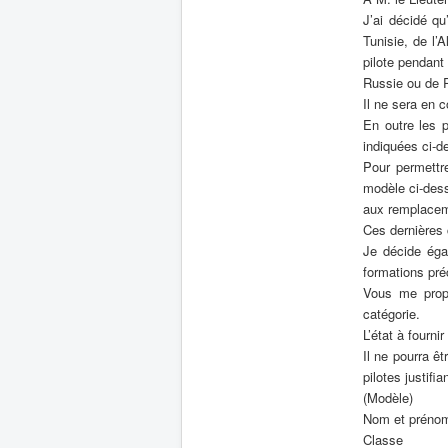
J’ai décidé qu
Tunisie, de l’A
pilote pendant
Russie ou de 
Il ne sera en c
En outre les p
indiquées ci-d
Pour permettr
modèle ci-dess
aux remplace
Ces dernières 
Je décide égal
formations pré
Vous me propo
catégorie.
L’état à four
Il ne pourra ê
pilotes justifi
(Modèle)
Nom et préno
Classe