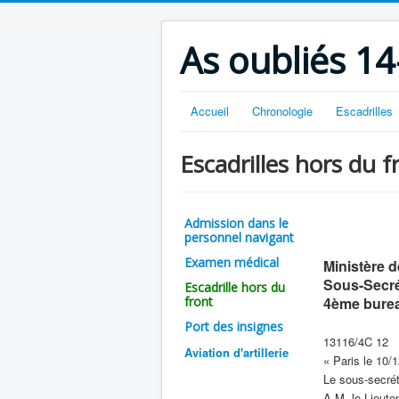
As oubliés 14
Accueil
Chronologie
Escadrilles
Escadrilles hors du f
Admission dans le
personnel navigant
Examen médical
Ministère d
Sous-Secrét
Escadrille hors du
front
4ème bure
Port des insignes
13116/4C 12
Aviation d'artillerie
« Paris le 10/
Le sous-secréta
A M. le Lieute