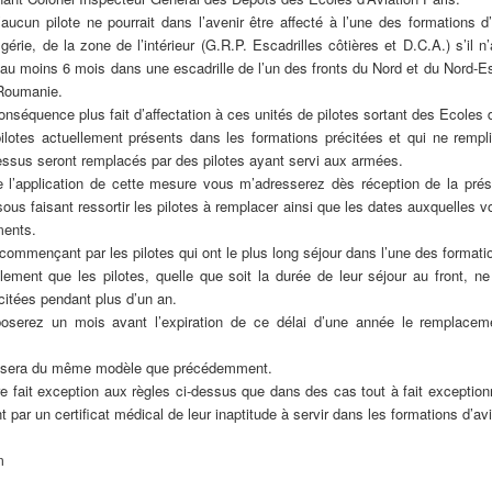
’aucun pilote ne pourrait dans l’avenir être affecté à l’une des formations d
lgérie, de la zone de l’intérieur (G.R.P. Escadrilles côtières et D.C.A.) s’il 
 au moins 6 mois dans une escadrille de l’un des fronts du Nord et du Nord-Es
Roumanie.
onséquence plus fait d’affectation à ces unités de pilotes sortant des Ecoles de 
ilotes actuellement présents dans les formations précitées et qui ne rempli
essus seront remplacés par des pilotes ayant servi aux armées.
e l’application de cette mesure vous m’adresserez dès réception de la pré
ous faisant ressortir les pilotes à remplacer ainsi que les dates auxquelles 
ments.
commençant par les pilotes qui ont le plus long séjour dans l’une des formati
ement que les pilotes, quelle que soit la durée de leur séjour au front, ne
citées pendant plus d’un an.
serez un mois avant l’expiration de ce délai d’une année le remplaceme
nir sera du même modèle que précédemment.
tre fait exception aux règles ci-dessus que dans des cas tout à fait exceptio
ant par un certificat médical de leur inaptitude à servir dans les formations d’
m