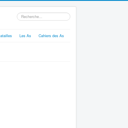
Rechercher
atailles
Les As
Cahiers des As