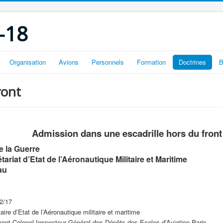
-18
Organisation
Avions
Personnels
Formation
Doctrines
B
ront
Admission dans une escadrille hors du front
e la Guerre
ariat d’Etat de l’Aéronautique Militaire et Maritime
au
12/17
ire d’Etat de l’Aéronautique militaire et maritime
nant Colonel Inspecteur Général des Dépôts des Ecoles d’Aviation Paris.