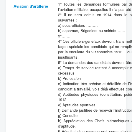
1° Toutes les demandes formulées par d
Aviation d'artillerie
Batailles
l’aviation militaire, auxquelles il n’a pas 
2° Il ne sera admis en 1914 dans le pe
Les As
suivantes :
a) sous-officiers ………
Cahiers des As
b) caporaux, Brigadiers ou soldats…….
3°…….
4° Ces officiers-généraux devront transmett
façon spéciale les candidats qui ne remplir
par la circulaire du 9 septembre 1913… ou d
insuffisants.
5° Le demandes des candidats devront êtr
a) Temps de service restant à accomplir 
ci-dessus
b) Profession
c) Indication très précise et détaillée de 
candidat a travaillé, vols déjà effectués 
d) Aptitudes physiques (constitution, poi
1912
e) Aptitudes sportives
f) Demande justifiée de recevoir l’instructio
g) Conduite
h) Appréciation des Chefs hiérarchiques q
d’aptitude.
i) Résultat d’un examen oral sommaire pre