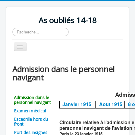
As oubliés 14-18
Rechercher
Basculer
la
navigation
Accueil
Admission dans le personnel
Chronologie
navigant
Escadrilles
Organisation
Admissi
Admission dans le
personnel navigant
Avions
Janvier 1915
Aout 1915
8 
Examen médical
Personnels
Escadrille hors du
Circulaire relative à l’admissio
Formation
front
personnel navigant de l’aviation m
Port des insignes
Doctrines
Paris le 23 janvier 1915