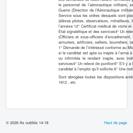
le personnel de l’aéronautique militaire,
Guerre (Direction de l’Aéronautique mili
Service sous les ordres desquels sont pla
(élèves pilotes, observateurs, mitrailleur
l’annexe 12° Certificat médical de visite e
Etat signalétique et des services4° Un re
(Officiers et sous-officiers d’encadrement,
armuriers, artificiers, selliers, bourreliers,
1° Demande de l’intéressé conforme au Mod. 
si le candidat est apte ou inapte à l’arme à
ou infirmités le rendant inapte, avec ind
services4° Un relevé de punition5° S’il y a
candidat à l’emploi qu’il sollicite.6° Une n
Sont abrogées toutes les dispositions anté
1912 , etc
© 2026 As oubliés 14-18
Haut de page