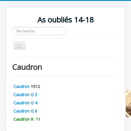
As oubliés 14-18
Rechercher
Basculer
la
navigation
Accueil
Caudron
Chronologie
Escadrilles
Caudron
1912
Organisation
Caudron G 3
Avions
Caudron G 4
Personnels
Caudron G 6
Caudron R 11
Formation
Doctrines