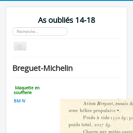
As oubliés 14-18
Rechercher
Basculer
la
navigation
Accueil
Breguet-Michelin
Chronologie
Escadrilles
Maquette en
Organisation
soufflerie
BM IV
Avions
Personnels
Formation
Doctrines