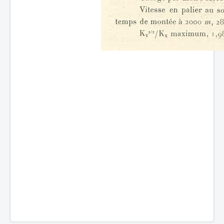
Batailles
Les As
Cahiers des As