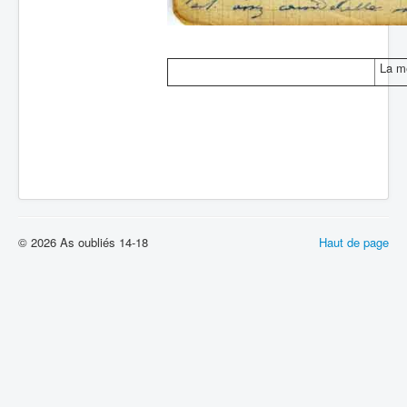
La me
© 2026 As oubliés 14-18
Haut de page