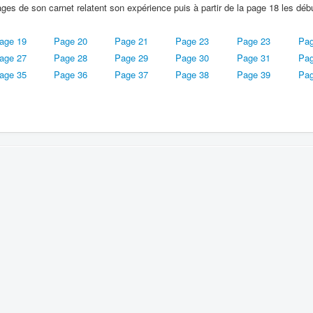
ges de son carnet relatent son expérience puis à partir de la page 18 les déb
age 19
Page 20
Page 21
Page 23
Page 23
Pag
age 27
Page 28
Page 29
Page 30
Page 31
Pag
age 35
Page 36
Page 37
Page 38
Page 39
Pag