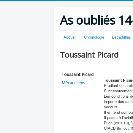
As oubliés 14
Accueil
Chronologie
Escadrilles
Toussaint Picard
Toussaint Picard
Toussaint Picar
Mécaniciens
Etudiant de la c
Successivement i
Les conditions d
la perte des cama
secours.
Il en rend compt
Il passe à l’avia
Dijon (23 1 18),
CIACB (fin oct 18