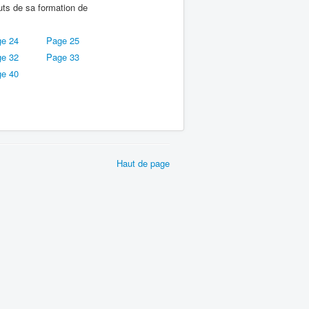
uts de sa formation de
e 24
Page 25
e 32
Page 33
e 40
Haut de page