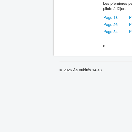
Les premières pa
pilote à Dijon.
Page 18
P
Page 26
P
Page 34
P
n
© 2026 As oubliés 14-18