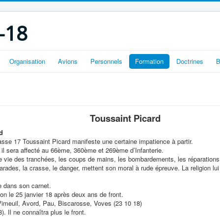
-18
Organisation
Avions
Personnels
Formation
Doctrines
B
Toussaint Picard
d
lasse 17 Toussaint Picard manifeste une certaine impatience à partir.
l sera affecté au 66ème, 360ème et 269ème d’Infanterie.
e vie des tranchées, les coups de mains, les bombardements, les réparations d
rades, la crasse, le danger, mettent son moral à rude épreuve. La religion lui
e dans son carnet.
tion le 25 janvier 18 après deux ans de front.
 Vimeuil, Avord, Pau, Biscarosse, Voves (23 10 18)
). Il ne connaîtra plus le front.