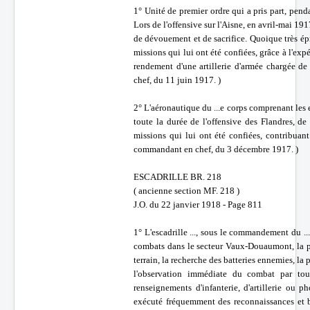
1° Unité de premier ordre qui a pris part, penda
Lors de l'offensive sur l'Aisne, en avril-mai 1
de dévouement et de sacrifice. Quoique très épr
missions qui lui ont été confiées, grâce à l'exp
rendement d'une artillerie d'armée chargée de
chef, du 11 juin 1917. )
2° L'aéronautique du ...e corps comprenant les e
toute la durée de l'offensive des Flandres, d
missions qui lui ont été confiées, contribuan
commandant en chef, du 3 décembre 1917. )
ESCADRILLE BR. 218
( ancienne section MF. 218 )
J.O. du 22 janvier 1918 - Page 811
1° L'escadrille ..., sous le commandement du .
combats dans le secteur Vaux-Douaumont, la part
terrain, la recherche des batteries ennemies, la p
l'observation immédiate du combat par tous
renseignements d'infanterie, d'artillerie ou p
exécuté fréquemment des reconnaissances et 