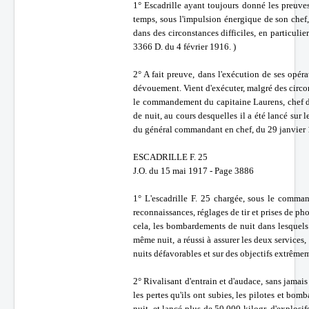
1° Escadrille ayant toujours donné les preuves
temps, sous l'impulsion énergique de son chef,
dans des circonstances difficiles, en particuli
3366 D. du 4 février 1916. )
2° A fait preuve, dans l'exécution de ses opé
dévouement. Vient d'exécuter, malgré des circo
le commandement du capitaine Laurens, chef d
de nuit, au cours desquelles il a été lancé sur
du général commandant en chef, du 29 janvier 
ESCADRILLE F. 25
J.O. du 15 mai 1917 - Page 3886
1° L'escadrille F. 25 chargée, sous le comma
reconnaissances, réglages de tir et prises de p
cela, les bombardements de nuit dans lesquels e
même nuit, a réussi à assurer les deux services
nuits défavorables et sur des objectifs extrême
2° Rivalisant d'entrain et d'audace, sans jamai
les pertes qu'ils ont subies, les pilotes et bo
nuit, et lancé plus de 50,000 kilogr. d'explosi