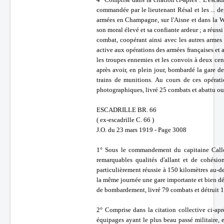
commandée par le lieutenant Résal et les ... d
armées en Champagne, sur l'Aisne et dans la Wo
son moral élevé et sa confiante ardeur ; a réus
combat, coopérant ainsi avec les autres armes
active aux opérations des armées françaises et
les troupes ennemies et les convois à deux cen
après avoir, en plein jour, bombardé la gare de
trains de munitions. Au cours de ces opératio
photographiques, livré 25 combats et abattu ou
ESCADRILLE BR. 66
( ex-escadrille C. 66 )
J.O. du 23 mars 1919 - Page 3008
1° Sous le commandement du capitaine Calloc'
remarquables qualités d'allant et de cohés
particulièrement réussie à 150 kilomètres au-del
la même journée une gare importante et bien déf
de bombardement, livré 79 combats et détruit 1
2° Comprise dans la citation collective ci-apr
équipages ayant le plus beau passé militaire, e