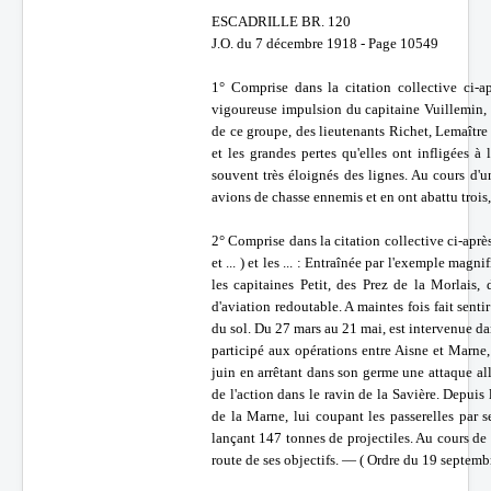
ESCADRILLE BR. 120
J.O. du 7 décembre 1918 - Page 10549
1° Comprise dans la citation collective ci-a
vigoureuse impulsion du capitaine Vuillemin, 
de ce groupe, des lieutenants Richet, Lemaître e
et les grandes pertes qu'elles ont infligées à
souvent très éloignés des lignes. Au cours d
avions de chasse ennemis et en ont abattu trois
2° Comprise dans la citation collective ci-aprè
et ... ) et les ... : Entraînée par l'exemple ma
les capitaines Petit, des Prez de la Morlais,
d'aviation redoutable. A maintes fois fait senti
du sol. Du 27 mars au 21 mai, est intervenue dan
participé aux opérations entre Aisne et Marne,
juin en arrêtant dans son germe une attaque 
de l'action dans le ravin de la Savière. Depuis 
de la Marne, lui coupant les passerelles par 
lançant 147 tonnes de projectiles. Au cours de 
route de ses objectifs. — ( Ordre du 19 septemb