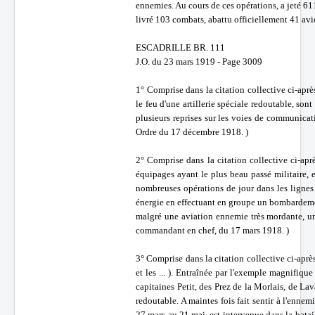
ennemies. Au cours de ces opérations, a jeté 61
livré 103 combats, abattu officiellement 41 avi
ESCADRILLE BR. 111
J.O. du 23 mars 1919 - Page 3009
1° Comprise dans la citation collective ci-après
le feu d'une artillerie spéciale redoutable, son
plusieurs reprises sur les voies de communicati
Ordre du 17 décembre 1918. )
2° Comprise dans la citation collective ci-apr
équipages ayant le plus beau passé militaire, e
nombreuses opérations de jour dans les lignes
énergie en effectuant en groupe un bombardemen
malgré une aviation ennemie très mordante, un
commandant en chef, du 17 mars 1918. )
3° Comprise dans la citation collective ci-aprè
et les ... ). Entraînée par l'exemple magnifiq
capitaines Petit, des Prez de la Morlais, de La
redoutable. A maintes fois fait sentir à l'ennem
27 mars au 21 mai, est intervenue dans la batai