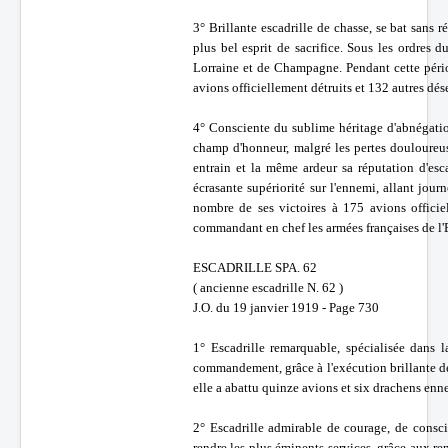
3° Brillante escadrille de chasse, se bat sans 
plus bel esprit de sacrifice. Sous les ordres 
Lorraine et de Champagne. Pendant cette pério
avions officiellement détruits et 132 autres dé
4° Consciente du sublime héritage d'abnégatio
champ d'honneur, malgré les pertes douloureus
entrain et la même ardeur sa réputation d'esc
écrasante supériorité sur l'ennemi, allant jo
nombre de ses victoires à 175 avions offici
commandant en chef les armées françaises de l'
ESCADRILLE SPA. 62
( ancienne escadrille N. 62 )
J.O. du 19 janvier 1919 - Page 730
1° Escadrille remarquable, spécialisée dans l
commandement, grâce à l'exécution brillante d
elle a abattu quinze avions et six drachens enn
2° Escadrille admirable de courage, de consc
rendre les plus éminents services, grâce aux re