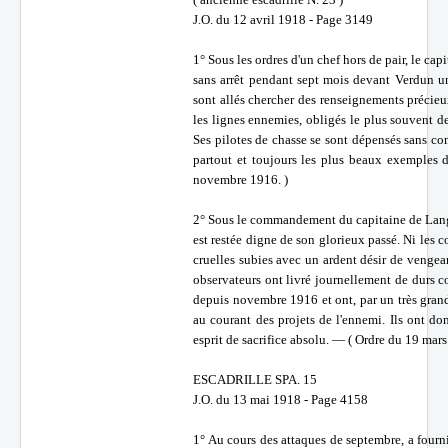
J.O. du 12 avril 1918 - Page 3149
1° Sous les ordres d'un chef hors de pair, le c
sans arrêt pendant sept mois devant Verdun un
sont allés chercher des renseignements précie
les lignes ennemies, obligés le plus souvent de
Ses pilotes de chasse se sont dépensés sans com
partout et toujours les plus beaux exemples d
novembre 1916. )
2° Sous le commandement du capitaine de Langle 
est restée digne de son glorieux passé. Ni les c
cruelles subies avec un ardent désir de vengean
observateurs ont livré journellement de durs c
depuis novembre 1916 et ont, par un très gr
au courant des projets de l'ennemi. Ils ont do
esprit de sacrifice absolu. — ( Ordre du 19 ma
ESCADRILLE SPA. 15
J.O. du 13 mai 1918 - Page 4158
1° Au cours des attaques de septembre, a fourni