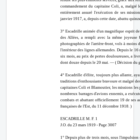
commandement du capitaine Coli, a, malgré les
entièrement assuré l'exécution de ses missions
janvier 1917, a, depuis cette date, abattu qui
3° Escadrille animée d'un magnifique esprit de
des Allées, a rempli avec la même joyeuse 
photographies de l'arrière-front, vols à moins
l'intérieur des lignes allemandes. Depuis le 1
six mois, au prix de pertes douloureuses, a li
dont douze depuis le 20 mai. — ( Décision du g
4° Escadrille d'élite, toujours plus allante, a
traditions d'enthousiaste bravoure et malgré d
capitaines Coli et Blamoutier, les missions les 
nombreux barrages d'avions ennemis, a exécuté
combats et abattant officiellement 19 de ses 
françaises de l'Est, du 11 décembre 1918. )
ESCADRILLE M. F. 1
J.O. du 23 mars 1919 - Page 3007
1° Depuis plus de trois mois, sous l'impulsion d