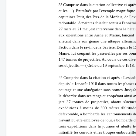
3° Comprise dans la citation collective ci-aprè
et les ... ). Entraînée par l'exemple magnifiq
capitaines Petit, des Prez de la Morlais, de La
redoutable. A maintes fois fait sentir à l'ennem
27 mars au 21 mai, est intervenue dans la batai
aux opérations entre Aisne et Marne, lançant p
arrêtant dans son germe une attaque allema
l'action dans le ravin de la Savière. Depuis le 1
Marne, lui coupant les passerelles par ses bom
147 tonnes de projectiles. Au cours de ces dive
ses objectifs. — ( Ordre du 19 septembre 1918. 
4° Comprise dans la citation ci-après : L'escadr
depuis le 1er août 1918 dans toutes les phases d
courage et une abnégation sans bornes. Jusqu'a
le désordre dans ses rangs et coopérant ainsi 
jeté 37 tonnes de projectiles, abattu sûrem
expéditions à moins de 300 mètres d'altitud
défavorable, a bombardé les cantonnements de 
n'ayant pu être employée de jour, a bombardé de 
trois expéditions dans la journée et abattu 
mitraillé les convois et les troupes embouteill