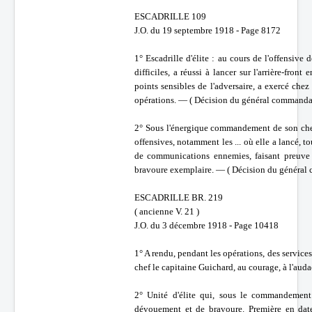
ESCADRILLE 109
J.O. du 19 septembre 1918 - Page 8172
1° Escadrille d'élite : au cours de l'offensiv
difficiles, a réussi à lancer sur l'arrière-fr
points sensibles de l'adversaire, a exercé che
opérations. — ( Décision du général commandan
2° Sous l'énergique commandement de son chef,
offensives, notamment les ... où elle a lancé, t
de communications ennemies, faisant preuve 
bravoure exemplaire. — ( Décision du général 
ESCADRILLE BR. 219
( ancienne V. 21 )
J.O. du 3 décembre 1918 - Page 10418
1° A rendu, pendant les opérations, des service
chef le capitaine Guichard, au courage, à l'au
2° Unité d'élite qui, sous le commandement 
dévouement et de bravoure. Première en date