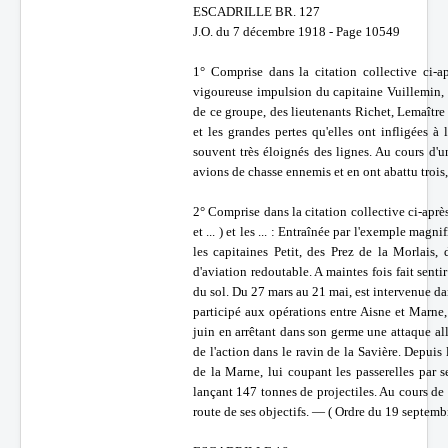
ESCADRILLE BR. 127
J.O. du 7 décembre 1918 - Page 10549
1° Comprise dans la citation collective ci-a
vigoureuse impulsion du capitaine Vuillemin, 
de ce groupe, des lieutenants Richet, Lemaître e
et les grandes pertes qu'elles ont infligées à
souvent très éloignés des lignes. Au cours d
avions de chasse ennemis et en ont abattu trois
2° Comprise dans la citation collective ci-aprè
et ... ) et les ... : Entraînée par l'exemple ma
les capitaines Petit, des Prez de la Morlais,
d'aviation redoutable. A maintes fois fait senti
du sol. Du 27 mars au 21 mai, est intervenue dan
participé aux opérations entre Aisne et Marne,
juin en arrêtant dans son germe une attaque 
de l'action dans le ravin de la Savière. Depuis 
de la Marne, lui coupant les passerelles par 
lançant 147 tonnes de projectiles. Au cours de 
route de ses objectifs. — ( Ordre du 19 septemb