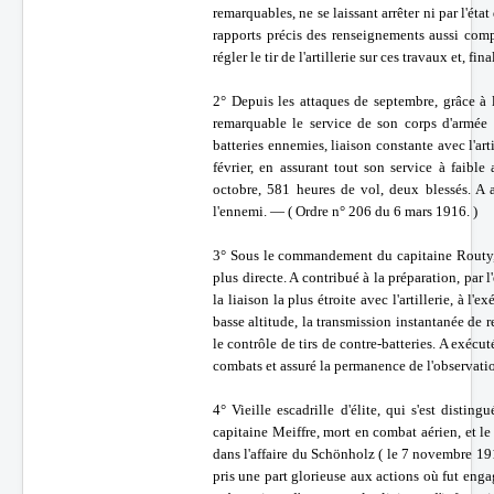
remarquables, ne se laissant arrêter ni par l'éta
rapports précis des renseignements aussi comp
régler le tir de l'artillerie sur ces travaux et, 
2° Depuis les attaques de septembre, grâce à l
remarquable le service de son corps d'armée 
batteries ennemies, liaison constante avec l'art
février, en assurant tout son service à faibl
octobre, 581 heures de vol, deux blessés. A
l'ennemi. — ( Ordre n° 206 du 6 mars 1916. )
3° Sous le commandement du capitaine Routy, a
plus directe. A contribué à la préparation, par 
la liaison la plus étroite avec l'artillerie, à 
basse altitude, la transmission instantanée de 
le contrôle de tirs de contre-batteries. A exé
combats et assuré la permanence de l'observatio
4° Vieille escadrille d'élite, qui s'est disti
capitaine Meiffre, mort en combat aérien, et le
dans l'affaire du Schönholz ( le 7 novembre 1917
pris une part glorieuse aux actions où fut enga