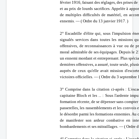
février 1916, faisant des réglages, des prises d
et au prix de lourds sacrifices. Appelée à appo
de multiples difficultés de matériel, en acco
ennemis. — ( Ordre du 13 janvier 1917. )
2° Escadrille d'élite qui, sous l'impulsion én
signalés services dans toutes les missions qu
offensives, de reconnaissances à vue ou de pr
moral admirable de ses équipages. Depuis le 21
un ennemi mordant et entreprenant. Plus spéci
dernières offensives, a assuré, toute seule, plus
auprès de ceux qu'elle avait mission d'escort
victoires officielles. — ( Ordre du 3 septembre 
3° Comprise dans la citation ci-après : L'es
capitaine Bloch et les ... : Sous l'ardente imp
formation récente, de se dépenser sans compter d
passerelles, les rassemblements et les convois 
le désordre parmi les formations ennemies. Au c
de manifester son ardeur combative en inte
bombardements et ses mitraillages. — ( Ordre 
4° Comprise dans la citation ci-après : L'esca