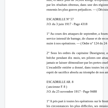
par les résultats obtenus, dans une des région
ennemis les plus graves préjudices. — ( Décisi
ESCADRILLE N° 57
J.O. du 3 juin 1917 - Page 4318
1° Au cours des attaques de septembre, a fourn
service intensif de barrage, de chasse et de rec
nuire à nos opérations. — ( Ordre n° 124 du 24 
2° Sous les ordres du capitaine Duseigneur, a 
brèche pendant dix mois, ses pilotes ont attaq
jamais se laisser démoraliser par les pertes cru
L'escadrille entière a donné, dans toutes les 
esprit de sacrifice absolu au triomphe de nos 
ESCADRILLE AR. 8
( ancienne F. 8 )
J.O. du 25 novembre 1917 - Page 9488
1° A pris part à toutes les opérations sur le f
les circonstances les plus difficiles, ses missi