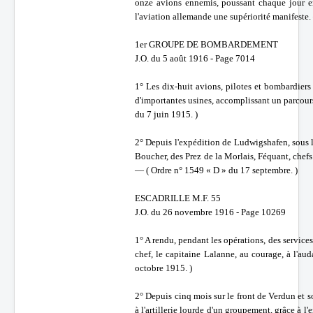
onze avions ennemis, poussant chaque jour en
l'aviation allemande une supériorité manifeste.
1er GROUPE DE BOMBARDEMENT
J.O. du 5 août 1916 - Page 7014
1° Les dix-huit avions, pilotes et bombardie
d'importantes usines, accomplissant un parcour
du 7 juin 1915. )
2° Depuis l'expédition de Ludwigshafen, sous l
Boucher, des Prez de la Morlais, Féquant, chefs 
— ( Ordre n° 1549 « D » du 17 septembre. )
ESCADRILLE M.F. 55
J.O. du 26 novembre 1916 - Page 10269
1° A rendu, pendant les opérations, des service
chef, le capitaine Lalanne, au courage, à l'a
octobre 1915. )
2° Depuis cinq mois sur le front de Verdun et s
à l'artillerie lourde d'un groupement, grâce à l