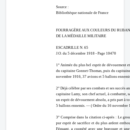
Source :
Batailles
Bibliothèque nationale de France
Les As
Cahiers des As
FOURRAGÈRE AUX COULEURS DU RUBAN
DE LA MÉDAILLE MILITAIRE
ESCADRILLE N. 65
J.O. du 5 décembre 1918 - Page 10470
1° Animée du plus bel esprit de dévouement et
du capitaine Gonnet-Thomas, puis du capitaine 
novembre 1916, 37 avions et 5 ballons ennemis
2° Déjà célèbre par ses combats et ses succès ant
capitaine Lamy, son chef actuel, à combattre, sa
un esprit de dévouement absolu, a pris part à to
5 ballons ennemis. — ( Ordre du 16 novembre 1
3° Comprise dans la citation ci-après : Le gro
pur esprit de sacrifice et du plus ardent ent
Féquant, a coopéré avec une bravoure et une 