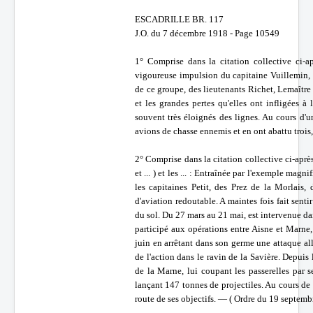
ESCADRILLE BR. 117
J.O. du 7 décembre 1918 - Page 10549
1° Comprise dans la citation collective ci-a
vigoureuse impulsion du capitaine Vuillemin, 
de ce groupe, des lieutenants Richet, Lemaître e
et les grandes pertes qu'elles ont infligées à
souvent très éloignés des lignes. Au cours d
avions de chasse ennemis et en ont abattu trois
2° Comprise dans la citation collective ci-aprè
et ... ) et les ... : Entraînée par l'exemple ma
les capitaines Petit, des Prez de la Morlais,
d'aviation redoutable. A maintes fois fait senti
du sol. Du 27 mars au 21 mai, est intervenue dan
participé aux opérations entre Aisne et Marne,
juin en arrêtant dans son germe une attaque 
de l'action dans le ravin de la Savière. Depuis 
de la Marne, lui coupant les passerelles par 
lançant 147 tonnes de projectiles. Au cours de 
route de ses objectifs. — ( Ordre du 19 septemb