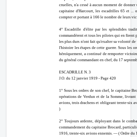
cruelles, n'a cessé à aucun moment de donner u
capitaine d'Harcourt, les escadrilles 65 et ..
compter et portant à 166 le nombre de leurs vic
4° Escadrille d'élite par les splendides tra
commandèrent et tous les pilotes qui en firent pa
les plus durs n'ont fait qu'exalter sa volonté d
l'histoire les étapes de cette guerre. Sous les
héroïquement, a continué de remporter victoire
du général commandant en chef, du 17 septemb
ESCADRILLE N. 3
J.O. du 12 janvier 1919 - Page 420
1° Sous les ordres de son chef, le capitaine Br
opérations de Verdun et de la Somme, livrant 
avions, trois drachens et obligeant trente-six a
)
2° Toujours ardente, déployant dans le combat
commandement du capitaine Brocard, particuliè
1916, trente-six avions ennemis. — ( Ordre du