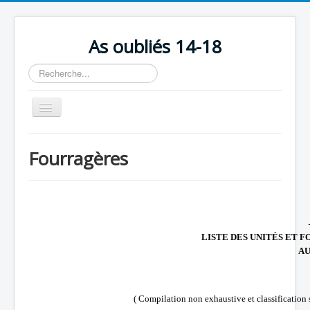
As oubliés 14-18
Rechercher
Basculer
la
navigation
Accueil
Fourragères
Chronologie
Escadrilles
Organisation
Avions
LISTE DES UNITÉS ET 
AU
Personnels
Formation
( Compilation non exhaustive et classification s
Doctrines