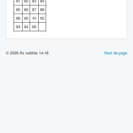
81
82
83
84
85
86
87
88
89
90
91
92
93
94
95
© 2026 As oubliés 14-18
Haut de page