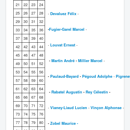
21
22
23
24
Batailles
25
26
27
28
-
Devaluez Félix
-
Les As
29
30
31
32
Cahiers des As
-
Fugier-Garel Marcel
-
33
34
35
36
37
38
39
40
-
Louvat Ernest
-
42
42
43
44
45
46
47
48
-
Martin André
-
Millier Marcel
-
49
50
51
52
53
54
55
56
-
Paulaud-Bayard
-
Pégoud Adolphe
-
Pigrene
57
58
59
60
61
62
63
64
-
Rabatel Augustin
-
Rey Célestin
-
65
66
67
68
69
70
71
72
-
Vianey-Liaud Lucien
-
Vinçon Alphonse
-
73
74
75
76
77
78
79
80
-
Zobel Maurice -