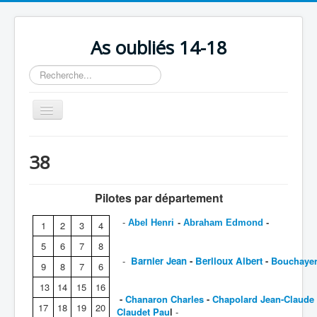
As oubliés 14-18
Rechercher
Basculer
la
navigation
Accueil
38
Chronologie
Escadrilles
Pilotes par département
Organisation
-
Abel Henri
-
Abraham Edmond
-
1
2
3
4
Avions
5
6
7
8
-
Barnier Jean
-
Berlioux Albert
-
Bouchayer
Personnels
9
8
7
6
13
14
15
16
Formation
-
Chanaron Charles
-
Chapolard Jean-Claude
17
18
19
20
Claudet Pau
l
-
Doctrines