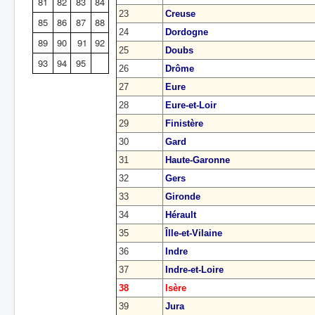
81
82
83
84
23
Creuse
85
86
87
88
24
Dordogne
89
90
91
92
25
Doubs
93
94
95
26
Drôme
27
Eure
28
Eure-et-Loir
29
Finistère
30
Gard
31
Haute-Garonne
32
Gers
33
Gironde
34
Hérault
35
Îlle-et-Vilaine
36
Indre
37
Indre-et-Loire
38
Isère
39
Jura