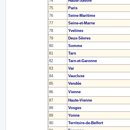
74
Haute-Savoie
75
Paris
76
Seine-Maritime
77
Seine-et-Marne
78
Yvelines
79
Deux-Sèvres
80
Somme
81
Tarn
82
Tarn-et-Garonne
83
Var
84
Vaucluse
85
Vendée
86
Vienne
87
Haute-Vienne
88
Vosges
89
Yonne
90
Territoire-de-Belfort