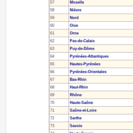
57
Moselle
58
Nièvre
59
Nord
60
Oise
61
Orne
62
Pas-de-Calais
63
Puy-de-Dôme
64
Pyrénées-Atlantiques
65
Hautes-Pyrénées
66
Pyrénées-Orientales
67
Bas-Rhin
68
Haut-Rhin
69
Rhône
70
Haute-Saône
71
Saône-et-Loire
72
Sarthe
73
Savoie