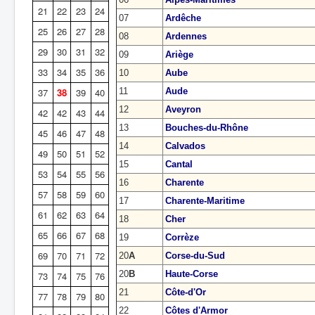
21
22
23
24
07
Ardêche
Batailles
25
26
27
28
08
Ardennes
Les As
29
30
31
32
09
Ariège
Cahiers des As
33
34
35
36
10
Aube
37
38
39
40
11
Aude
12
Aveyron
42
42
43
44
13
Bouches-du-Rhône
45
46
47
48
14
Calvados
49
50
51
52
15
Cantal
53
54
55
56
16
Charente
57
58
59
60
17
Charente-Maritime
61
62
63
64
18
Cher
65
66
67
68
19
Corrèze
69
70
71
72
20
A
Corse-du-Sud
20
B
Haute-Corse
73
74
75
76
21
Côte-d'Or
77
78
79
80
22
Côtes d'Armor