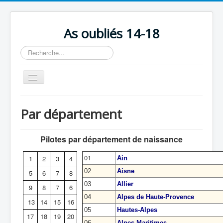
As oubliés 14-18
Rechercher
Basculer
la
navigation
Accueil
Par département
Chronologie
Escadrilles
Pilotes par département de naissance
Organisation
01
1
2
3
4
Ain
Avions
02
Aisne
5
6
7
8
03
Allier
Personnels
9
8
7
6
04
Alpes de Haute-Provence
13
14
15
16
Formation
05
Hautes-Alpes
17
18
19
20
Doctrines
06
Alpes-Maritimes