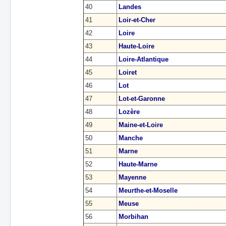
40
Landes
41
Loir-et-Cher
42
Loire
43
Haute-Loire
44
Loire-Atlantique
45
Loiret
46
Lot
47
Lot-et-Garonne
48
Lozère
49
Maine-et-Loire
50
Manche
51
Marne
52
Haute-Marne
53
Mayenne
54
Meurthe-et-Moselle
55
Meuse
56
Morbihan