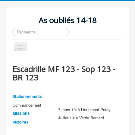
As oubliés 14-18
Rechercher
Basculer
la
navigation
Accueil
Escadrille MF 123 - Sop 123 -
Chronologie
BR 123
Escadrilles
Organisation
Stationnements
Avions
Commandement
7 mars 1916 Lieutenant Peroy
Personnels
Missions
Juillet 1916 Verdy Bernard
Victoires
Formation
Doctrines