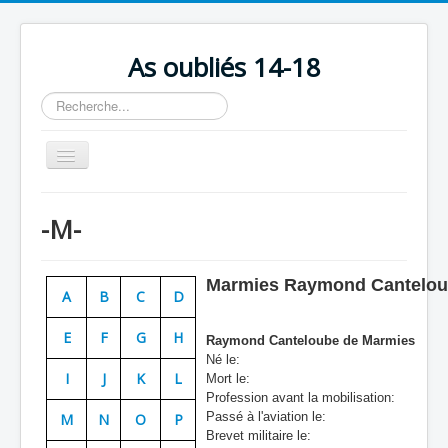
As oubliés 14-18
Rechercher
Basculer
la
navigation
Accueil
-M-
Chronologie
Escadrilles
Marmies Raymond Cantelou
A
B
C
D
Organisation
E
F
G
H
Avions
Raymond Canteloube de
Marmies
Né le:
Personnels
I
J
K
L
Mort le:
Profession avant la mobilisation:
Formation
Passé à l'aviation le:
M
N
O
P
Brevet militaire le:
Doctrines