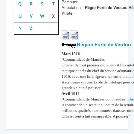
Parcours:
Q
R
S
T
Affectations:
Régio Forte de Versun. Aé
Batailles
Pilote
U
V
W
X
Les As
Y
Z
Cahiers des As
Région Forte de Verdun
Mars 1916
"Commandant de Marmies
Officier de tout premier ordre, esprit très inte
tactique auprès du chef du service aéronauti
1916, avec une intelligence, un entrain et 
A été dirigé sur une Ecole de pilotage pour c
grande valeur. A pousser"
Avril 1917
"Commandant de Marmies commandant l'
Aé
A commandé un secteur au cours de la retrai
brillantes qualités mentionnées dans ses note
Officier tout à fait remarquable. A pousser"