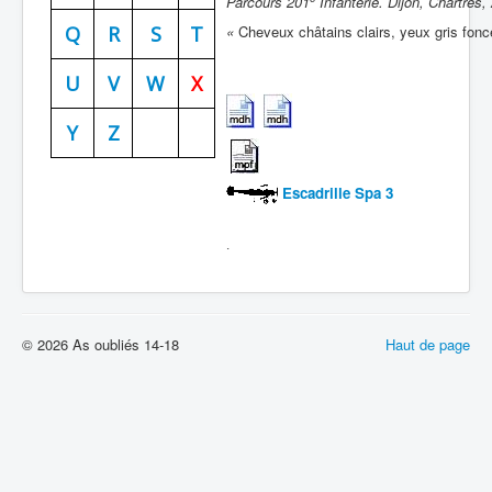
Parcours 201
Infanterie. Dijon, Chartres
Batailles
Q
R
S
T
«
Cheveux châtains clairs, yeux gris foncé
Les As
U
V
W
X
Cahiers des As
Y
Z
Escadrille Spa 3
.
© 2026 As oubliés 14-18
Haut de page