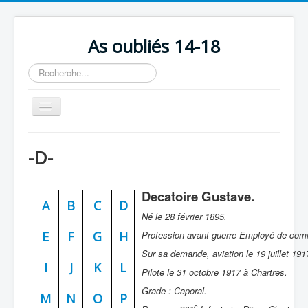
As oubliés 14-18
Rechercher
Basculer
la
navigation
Accueil
-D-
Chronologie
Escadrilles
Decatoire Gustave.
A
B
C
D
Organisation
Né le 28 février 1895.
Avions
E
F
G
H
Profession avant-guerre Employé de com
Sur sa demande, aviation le 19 juillet 1917
Personnels
I
J
K
L
Pilote le 31 octobre 1917 à Chartres.
Formation
Grade : Caporal.
M
N
O
P
Doctrines
e