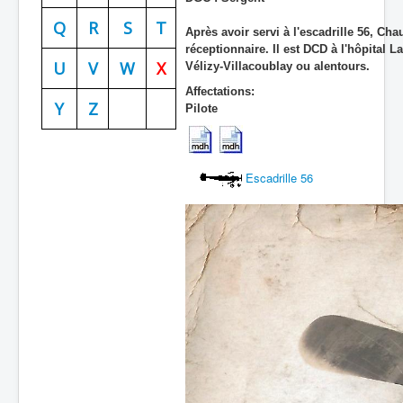
Batailles
Q
R
S
T
Après avoir servi à l'escadrille 56, C
réceptionnaire. Il est DCD à l'hôpital L
Les As
U
V
W
X
Vélizy-Villacoublay ou alentours.
Cahiers des As
Affectations:
Y
Z
Pilote
Escadrille 56