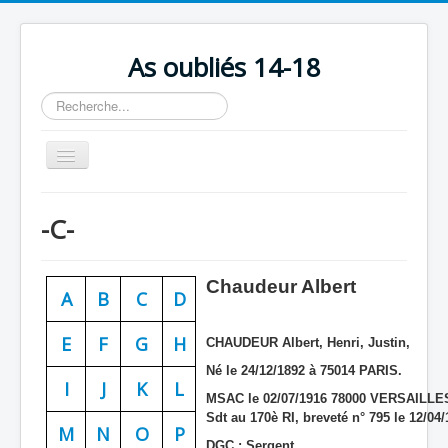
As oubliés 14-18
Rechercher
Basculer
la
navigation
Accueil
-C-
Chronologie
Escadrilles
Chaudeur Albert
A
B
C
D
Organisation
Avions
E
F
G
H
CHAUDEUR Albert, Henri, Justin,
Né le 24/12/1892 à 75014 PARIS.
Personnels
I
J
K
L
MSAC le 02/07/1916 78000 VERSAILLES
Formation
Sdt au 170è RI, breveté n° 795 le 12/04
M
N
O
P
Doctrines
DGC : Sergent