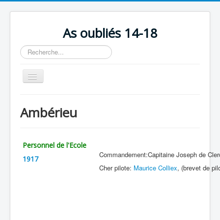
As oubliés 14-18
Rechercher
Basculer
la
navigation
Accueil
Ambérieu
Chronologie
Escadrilles
Personnel de l'Ecole
Organisation
Commandement:Capitaine Joseph de Clerck, 
1917
Avions
Cher pilote:
Maurice Colliex
, (brevet de pi
Personnels
Formation
Doctrines