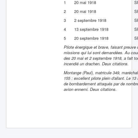
1
20 mai 1918
S
2
20 mai 1918
S
3
2 septembre 1918
S
4
13 septembre 1918
S
5
20 septembre 1918
S
Pilote énergique et brave, faisant preuve d
missions qui lui sont demandées. Au cour
des 20 mai et 2 septembre 1918, a fait 
incendié un drachen. Deux citations.
Montange (Paul), matricule 349, maréchal
155 : excellent pilote plein d'allant. Le 
de bombardement attaqués par de nombreu
avion ennemi. Deux citations.