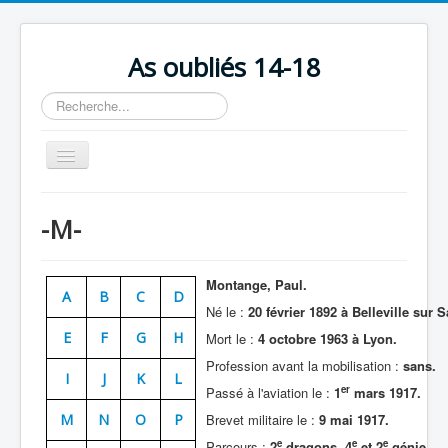
As oubliés 14-18
Rechercher
Basculer
la
navigation
Accueil
-M-
Chronologie
Escadrilles
Montange,
Paul.
A
B
C
D
Organisation
Né le :
20 février 1892 à Belleville sur S
E
F
G
H
Mort le :
4 octobre 1963 à Lyon.
Avions
Profession avant la mobilisation :
sans.
Personnels
I
J
K
L
er
Passé à l'aviation le :
1
mars 1917.
Formation
M
N
O
P
Brevet militaire le :
9 mai 1917.
Doctrines
e
e
e
Parcours :
2
dragons, 4
et 2
génie.