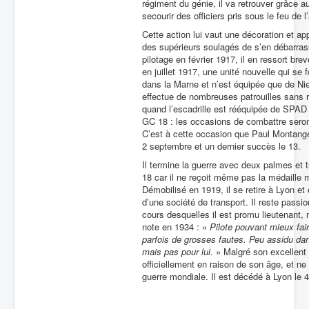
régiment du génie, il va retrouver grâce a
secourir des officiers pris sous le feu de l’a
Cette action lui vaut une décoration et a
des supérieurs soulagés de s’en débarrass
pilotage en février 1917, il en ressort bre
en juillet 1917, une unité nouvelle qui se 
dans la Marne et n’est équipée que de Ni
effectue de nombreuses patrouilles sans 
quand l’escadrille est rééquipée de SPAD 
GC 18 : les occasions de combattre ser
C’est à cette occasion que Paul Montange 
2 septembre et un dernier succès le 13.
Il termine la guerre avec deux palmes et tr
18 car il ne reçoit même pas la médaille m
Démobilisé en 1919, il se retire à Lyon e
d’une société de transport. Il reste passio
cours desquelles il est promu lieutenant, 
note en 1934 : «
Pilote pouvant mieux fai
parfois de grosses fautes. Peu assidu dan
mais pas pour lui.
» Malgré son excellent n
officiellement en raison de son âge, et ne
guerre mondiale. Il est décédé à Lyon le 