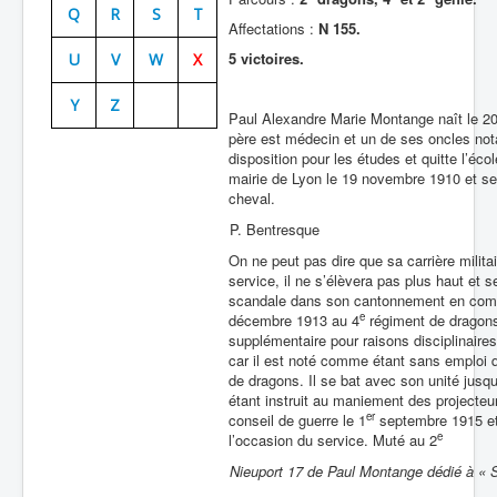
Q
R
S
T
Affectations :
N 155.
Batailles
5 victoires.
U
V
W
X
Les As
Y
Z
Cahiers des As
Paul Alexandre Marie Montange naît le 20 
père est médecin et un de ses oncles nota
disposition pour les études et quitte l’éco
mairie de Lyon le 19 novembre 1910 et se
cheval.
P. Bentresque
On ne peut pas dire que sa carrière milita
service, il ne s’élèvera pas plus haut et
scandale dans son cantonnement en compa
e
décembre 1913 au 4
régiment de dragons
supplémentaire pour raisons disciplinaires
car il est noté comme étant sans emploi q
de dragons. Il se bat avec son unité jusqu
étant instruit au maniement des projecteur
er
conseil de guerre le 1
septembre 1915 et
e
l’occasion du service. Muté au 2
Nieuport 17 de Paul Montange dédié à « S