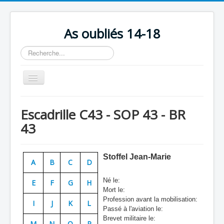
As oubliés 14-18
Rechercher
Basculer
la
navigation
Accueil
Escadrille C43 - SOP 43 - BR
Chronologie
43
Escadrilles
Organisation
Stoffel Jean-Marie
A
B
C
D
Avions
Né le:
E
F
G
H
Personnels
Mort le:
Profession avant la mobilisation:
I
J
K
L
Formation
Passé à l'aviation le:
Brevet militaire le:
Doctrines
M
N
O
P