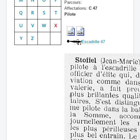
Parcours:
Batailles
Affectations:
C 47
Q
R
S
T
Pilote
Les As
U
V
W
X
Cahiers des As
Y
Z
Escadrille 47