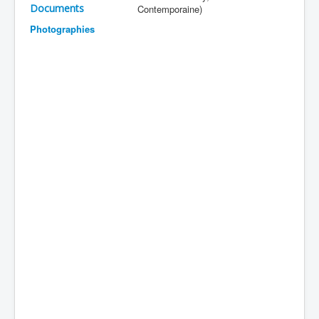
Documents
Contemporaine)
Batailles
Photographies
Les As
Cahiers des As