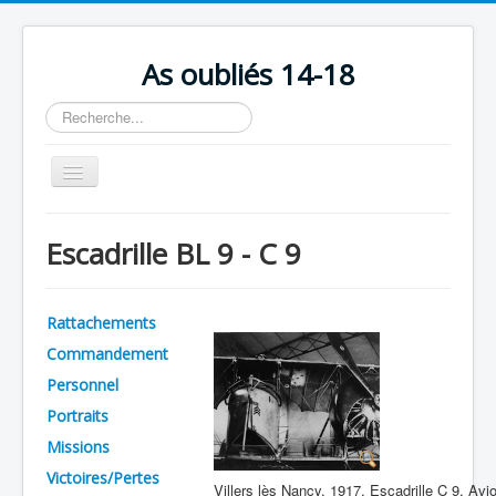
As oubliés 14-18
Rechercher
Basculer
la
navigation
Accueil
Escadrille BL 9 - C 9
Chronologie
Escadrilles
Rattachements
Organisation
Commandement
Avions
Personnel
Personnels
Portraits
Missions
Formation
Victoires/Pertes
Doctrines
Villers lès Nancy, 1917. Escadrille C 9. Avi