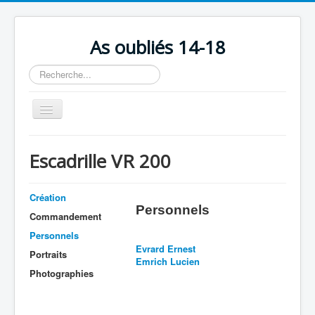
As oubliés 14-18
Rechercher
Basculer
la
navigation
Accueil
Escadrille VR 200
Chronologie
Escadrilles
Création
Personnels
Organisation
Commandement
Personnels
Avions
Evrard Ernest
Portraits
Emrich Lucien
Personnels
Photographies
Formation
Doctrines