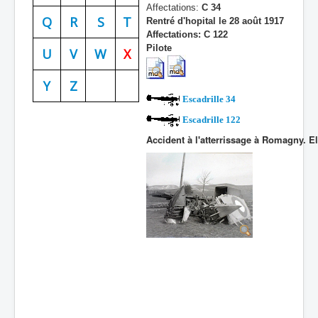
Affectations:
C 34
Batailles
Q
R
S
T
Rentré d'hopital le 28 août 1917
Affectations:
C 122
Les As
Pilote
U
V
W
X
Cahiers des As
Y
Z
Escadrille 34
Escadrille 122
Accident à l'atterrissage à Romagny. El