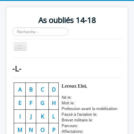
As oubliés 14-18
Rechercher
Basculer
la
navigation
Accueil
-L-
Chronologie
Escadrilles
Leroux Eloi,
A
B
C
D
Organisation
Né le:
Avions
E
F
G
H
Mort le:
Profession avant la mobilisation:
Personnels
Passé à l'aviation le:
I
J
K
L
Brevet militaire le:
Formation
Parcours:
M
N
O
P
Affectations:
Doctrines