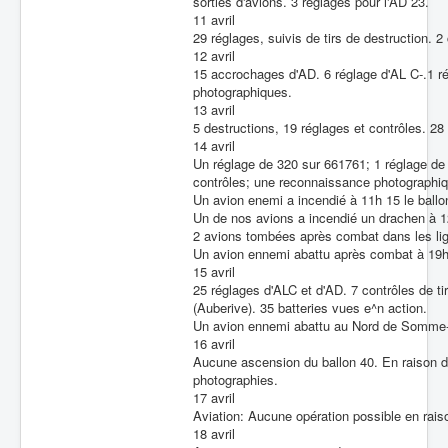
sorties d'avions. 3 réglages pour l'AD 23.
11 avril
29 réglages, suivis de tirs de destruction. 2
12 avril
15 accrochages d'AD. 6 réglage d'AL C-.1 ré
photographiques.
13 avril
5 destructions, 19 réglages et contrôles. 28
14 avril
Un réglage de 320 sur 661761; 1 réglage de 
contrôles; une reconnaissance photographiq
Un avion enemi a incendié à 11h 15 le ballo
Un de nos avions a incendié un drachen à 
2 avions tombées après combat dans les li
Un avion ennemi abattu après combat à 19
15 avril
25 réglages d'ALC et d'AD. 7 contrôles de t
(Auberive). 35 batteries vues e^n action.
Un avion ennemi abattu au Nord de Somme-
16 avril
Aucune ascension du ballon 40. En raison du 
photographies.
17 avril
Aviation: Aucune opération possible en rai
18 avril