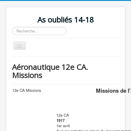
As oubliés 14-18
Rechercher
Basculer
la
navigation
Accueil
Aéronautique 12e CA.
Chronologie
Missions
Escadrilles
Missions de l
Organisation
12e CA Missions
Avions
Personnels
12e CA
Formation
1917
1er avril
Doctrines
Aucune activité en raison du mauvais temp