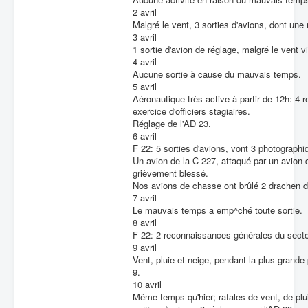
2 avril
Batailles
Malgré le vent, 3 sorties d'avions, dont u
3 avril
Les As
1 sortie d'avion de réglage, malgré le vent vi
4 avril
Cahiers des As
Aucune sortie à cause du mauvais temps.
5 avril
Aéronautique très active à partir de 12h: 4
exercice d'officiers stagiaires.
Réglage de l'AD 23.
6 avril
F 22: 5 sorties d'avions, vont 3 photographiq
Un avion de la C 227, attaqué par un avion d
grièvement blessé.
Nos avions de chasse ont brûlé 2 drachen da
7 avril
Le mauvais temps a emp^ché toute sortie.
8 avril
F 22: 2 reconnaissances générales du secte
9 avril
Vent, pluie et neige, pendant la plus grande
9.
10 avril
Même temps qu'hier; rafales de vent, de plui