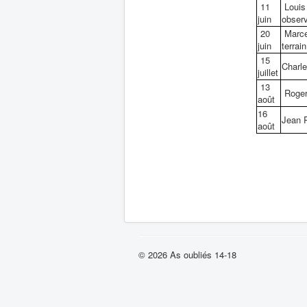
11
Louis 
juin
obser
20
Marcel
juin
terrain
15
Charl
juillet
13
Roger 
août
16
Jean 
août
© 2026 As oubliés 14-18