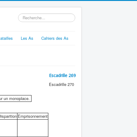
Rechercher
atailles
Les As
Cahiers des As
Escadrille 269
Escadrille 270
 sur un monoplace.
isparition
Emprisonnement