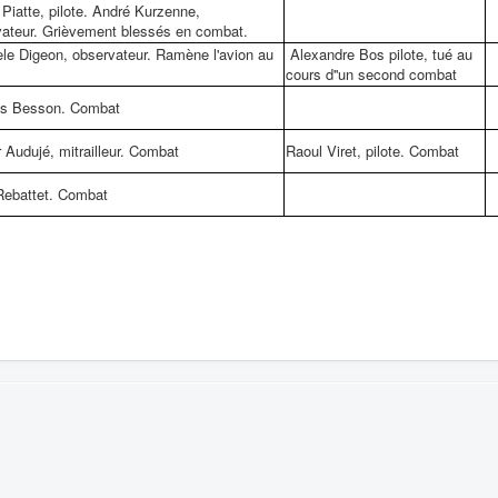
Piatte, pilote. André Kurzenne,
vateur. Grièvement blessés en combat.
e Digeon, observateur. Ramène l'avion au
Alexandre Bos pilote, tué au
cours d''un second combat
es Besson. Combat
Audujé, mitrailleur. Combat
Raoul Viret, pilote. Combat
Rebattet. Combat