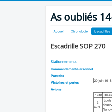
As oubliés 14
Accueil
Chronologie
Escadrilles
Escadrille SOP 270
Stationnements
Commandement/Personnel
Portraits
20 juin 1918
Victoires et pertes
Avions
1918
Bless
Louis 
13
observ
avril
Nancy