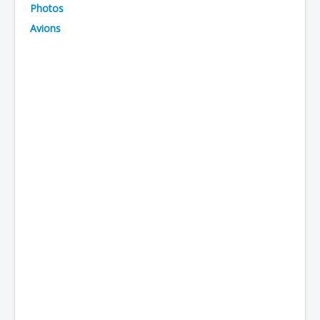
Photos
Batailles
Avions
Les As
Cahiers des As