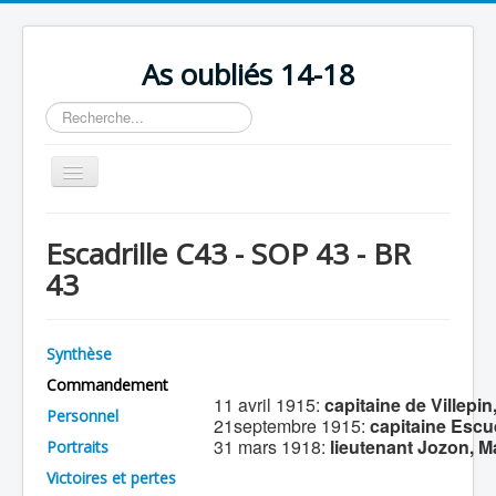
As oubliés 14-18
Rechercher
Basculer
la
navigation
Accueil
Escadrille C43 - SOP 43 - BR
Chronologie
43
Escadrilles
Organisation
Synthèse
Avions
Commandement
11 avril 1915:
capitaine de Villepin
Personnels
Personnel
21septembre 1915:
capitaine Escu
31 mars 1918:
lieutenant Jozon, M
Portraits
Formation
Victoires et pertes
Doctrines