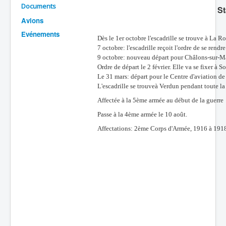
Documents
St
Batailles
Avions
Les As
Evénements
Dès le 1er octobre l'escadrille se trouve à La 
Cahiers des As
7 octobre: l'escadrille reçoit l'ordre de se rendr
9 octobre: nouveau départ pour Châlons-sur-Mar
Ordre de départ le 2 février. Elle va se fixer 
Le 31 mars: départ pour le Centre d'aviation de
L'escadrille se trouveà Verdun pendant toute la
Affectée à la 5ème armée au début de la guerre
Passe à la 4ème armée le 10 août.
Affectations: 2ème Corps d'Armée, 1916 à 191