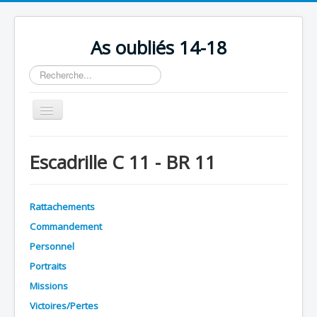
As oubliés 14-18
Rechercher
Basculer
la
navigation
Accueil
Escadrille C 11 - BR 11
Chronologie
Escadrilles
Rattachements
Organisation
Commandement
Avions
Personnel
Personnels
Portraits
Missions
Formation
Victoires/Pertes
Doctrines