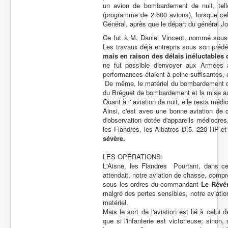
un avion de bombardement de nuit, tel
Batailles
(programme de 2.600 avions), lorsque ce
Général, après que le départ du général Jof
Les As
Ce fut à M. Daniel Vincent, nommé sous-se
Les travaux déjà entrepris sous son prédéc
Cahiers des As
mais en raison des délais inéluctables
ne fut possible d'envoyer aux Armées
performances étaient à peine suffisantes
De même, le matériel du bombardement de j
du Bréguet de bombardement et la mise au
Quant à l' aviation de nuit, elle resta mé
Ainsi, c'est avec une bonne aviation de 
d'observation dotée d'appareils médiocres,
les Flandres, les Albatros D.5. 220 HP e
sévère.
LES OPÉRATIONS:
L'Aisne, les Flandres Pourtant, dans ce
attendait, notre aviation de chasse, comp
sous les ordres du commandant
Le Révé
malgré des pertes sensibles, notre aviation
matériel.
Mais le sort de l'aviation est lié à celui
que si l'infanterie est victorieuse; sinon