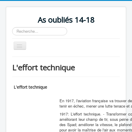
As oubliés 14-18
Rechercher
Basculer
la
navigation
Accueil
L'effort technique
Chronologie
Escadrilles
L'effort technique
Organisation
Avions
En 1917, l'aviation française va trouver d
tenir en échec, mener une lutte tenace et 
Personnels
1917: L'effort technique. - Transformer 
améliorant leur champ de tir, sous peine 
Formation
des Spad; améliorer la vitesse, le plafon
pour avoir la maîtrise de l'air aux moment
Doctrines