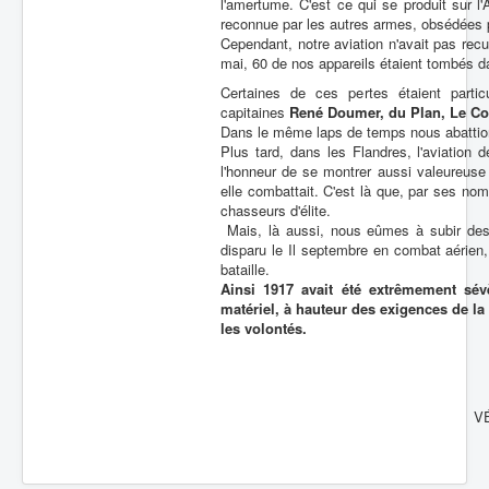
l'amertume. C'est ce qui se produit sur l'A
reconnue par les autres armes, obsédées p
Cependant, notre aviation n'avait pas recu
mai, 60 de nos appareils étaient tombés da
Certaines de ces pertes étaient partic
capitaines
René Doumer, du Plan, Le C
Dans le même laps de temps nous abattions
Plus tard, dans les Flandres, l'aviation 
l'honneur de se montrer aussi valeureuse 
elle combattait. C'est là que, par ses nom
chasseurs d'élite.
Mais, là aussi, nous eûmes à subir des 
disparu le Il septembre en combat aérien
bataille.
Ainsi 1917 avait été extrêmement sév
matériel, à hauteur des exigences de la l
les volontés.
V