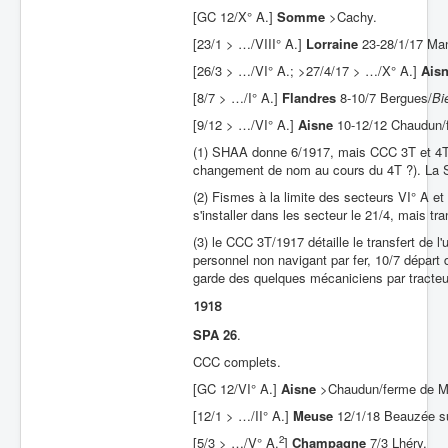
[GC 12/X° A.]
Somme
>Cachy.
[23/1 > …/VIII° A.]
Lorraine
23-28/1/17 Man
[26/3 > …/VI° A.; >27/4/17 > …/X° A.]
Ais
[8/7 > …/I° A.]
Flandres
8-10/7 Bergues/
Bi
[9/12 > …/VI° A.]
Aisne
10-12/12 Chaudun/
(1) SHAA donne 6/1917, mais CCC 3T et 4T/
changement de nom au cours du 4T ?). La 
(2) Fismes à la limite des secteurs VI° A e
s'installer dans les secteur le 21/4, mais tra
(3) le CCC 3T/1917 détaille le transfert de l'
personnel non navigant par fer, 10/7 départ d
garde des quelques mécaniciens par tracteu
1918
SPA 26
.
CCC complets.
[GC 12/VI° A.]
Aisne
>Chaudun/ferme de M
[12/1 > …/II° A.]
Meuse
12/1/18 Beauzée su
2
[5/3 > …/V° A.
]
Champagne
7/3 Lhéry,