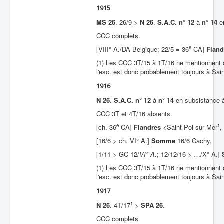
1915
MS 26
. 26/9 >
N 26
.
S.A.C. n° 12
à
n° 14
en
CCC complets.
e
[VIII° A./DA Belgique; 22/5 = 36
CA]
Fland
(1) Les CCC 3T/15 à 1T/16 ne mentionnent qu
l'esc. est donc probablement toujours à Sa
1916
N 26
.
S.A.C. n° 12
à
n° 14
en subsistance à
CCC 3T et 4T/16 absents.
e
1
[ch. 36
CA]
Flandres
<Saint Pol sur Mer
,
[16/6 > ch. VI° A.]
Somme
16/6 Cachy,
[1/11 > GC 12/
VI° A.
; 12/12/16 > …/X° A.]
(1) Les CCC 3T/15 à 1T/16 ne mentionnent qu
l'esc. est donc probablement toujours à Sa
1917
1
N 26
. 4T/17
>
SPA 26
.
CCC complets.