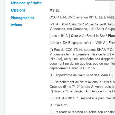
Missions spéciales
Batailles
Missions
MS 26
.
Les As
CCC 4T/14. JMO aviation VI° A. 29/8/14-22/9
Photographies
[VI° A.]
26/8
Saint Cyr*
Picardie
fin/8
Salou
Avions
Cahiers des As
Vincennes
,
6/9 Compans, 10/9 Saint Soupp
3
[22/9 > II° A.]
Oise
23/9 Breuil le Sec
Pica
[22/10 > DA Belgique; 16/11 = VIII° A.]
Fla
(*) Pas de CCC 3T/14: sources SHAA ? On c
Vincennes le 4/9 (première mission le 5/9 –
[Nic./6a], ce qui ne l'empêcha pas d'appar
document ne donne que très peu de mentions 
déplacements avec la REP 15…
(1) Hippodrome de Saint Just des Marais ?
(2) Détachement de deux avions le 22/9 à Anv
Ostende (B) le 7/10* (chute Anvers), puis le 
(*) Source "The Belgian Air Service in the F
(3) CCC 4T/1914: "…rejoindre le parc d'avia
(4) "Saleux".
(5) L'escadrille reprend en solde son échelon