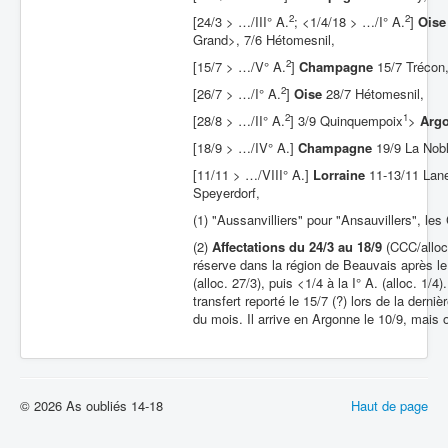
2
2
[24/3 > …/III° A.
; <1/4/18 > …/I° A.
]
Oise
Grand>, 7/6 Hétomesnil,
2
[15/7 > …/V° A.
]
Champagne
15/7 Trécon,
2
[26/7 > …/I° A.
]
Oise
28/7 Hétomesnil,
2
1
[28/8 > …/II° A.
] 3/9 Quinquempoix
>
Arg
[18/9 > …/IV° A.]
Champagne
19/9 La Nobl
[11/11 > …/VIII° A.]
Lorraine
11-13/11 Lane
Speyerdorf,
(1) "Aussanvilliers" pour "Ansauvillers", l
(2)
Affectations du 24/3 au 18/9
(CCC/alloc.
réserve dans la région de Beauvais après le
(alloc. 27/3), puis <1/4 à la I° A. (alloc. 1/
transfert reporté le 15/7 (?) lors de la derni
du mois. Il arrive en Argonne le 10/9, mais o
© 2026 As oubliés 14-18
Haut de page