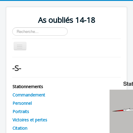
As oubliés 14-18
Rechercher
Basculer
la
navigation
Accueil
-S-
Chronologie
Escadrilles
Sta
Stationnements
Organisation
Commandement
Avions
Personnel
Personnels
Portraits
Victoires et pertes
Formation
Citation
Doctrines