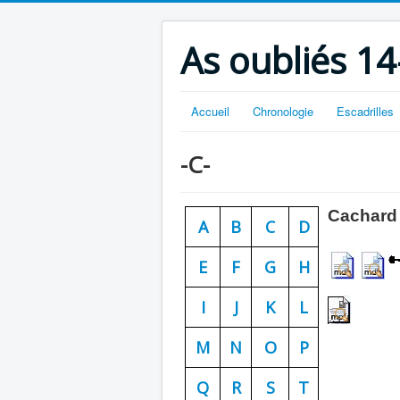
As oubliés 14
Accueil
Chronologie
Escadrilles
-C-
Cachard
A
B
C
D
E
F
G
H
I
J
K
L
M
N
O
P
Q
R
S
T