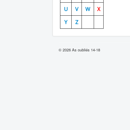
U
V
W
X
Y
Z
© 2026 As oubliés 14-18