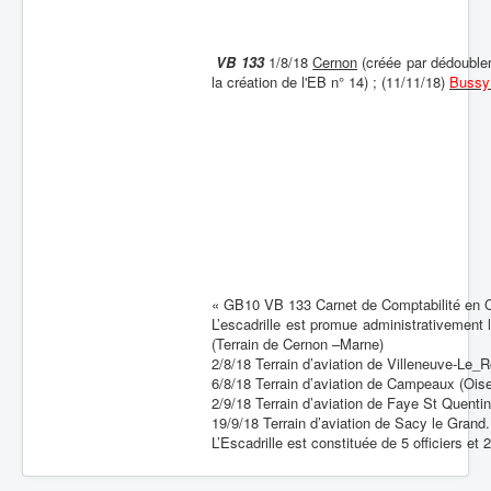
Batailles
VB 133
1/8/18
Cernon
(créée par dédouble
Les As
la création de l'EB n° 14) ; (11/11/18)
Bussy 
Cahiers des As
« GB10 VB 133 Carnet de Comptabilité en
L’escadrille est promue administrativement
(Terrain de Cernon –Marne)
2/8/18 Terrain d’aviation de Villeneuve-Le_R
6/8/18 Terrain d’aviation de Campeaux (Ois
2/9/18 Terrain d’aviation de Faye St Quentin
19/9/18 Terrain d’aviation de Sacy le Grand.
L’Escadrille est constituée de 5 officiers e