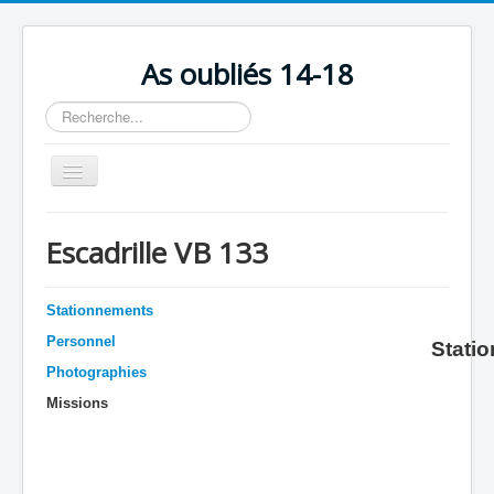
As oubliés 14-18
Rechercher
Basculer
la
navigation
Accueil
Escadrille VB 133
Chronologie
Escadrilles
Stationnements
Organisation
Personnel
Stati
Photographies
Avions
Missions
Personnels
Formation
Doctrines