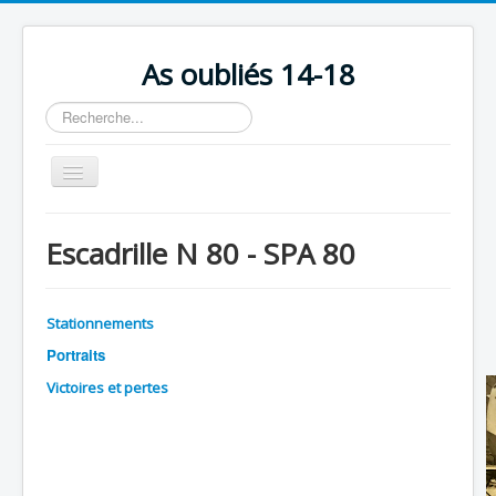
As oubliés 14-18
Rechercher
Basculer
la
navigation
Accueil
Escadrille N 80 - SPA 80
Chronologie
Escadrilles
Stationnements
Organisation
Portraits
Avions
Victoires et pertes
Personnels
Formation
Doctrines