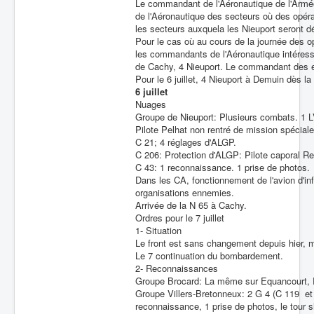
Le commandant de l'Aéronautique de l'Armé
de l'Aéronautique des secteurs où des opérat
les secteurs auxquela les Nieuport seront d
Pour le cas où au cours de la journée des op
les commandants de l'Aéronautique intéres
de Cachy, 4 Nieuport. Le commandant des es
Pour le 6 juillet, 4 Nieuport à Demuin dès la
6 juillet
Nuages
Groupe de Nieuport: Plusieurs combats. 1 L
Pilote Pelhat non rentré de mission spéciale
C 21; 4 réglages d'ALGP.
C 206: Protection d'ALGP: Pilote caporal Rei
C 43: 1 reconnaissance. 1 prise de photos.
Dans les CA, fonctionnement de l'avion d'in
organisations ennemies.
Arrivée de la N 65 à Cachy.
Ordres pour le 7 juillet
1- Situation
Le front est sans changement depuis hier, 
Le 7 continuation du bombardement.
2- Reconnaissances
Groupe Brocard: La même sur Equancourt, 
Groupe Villers-Bretonneux: 2 G 4 (C 119 e
reconnaissance, 1 prise de photos, le tour 