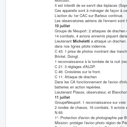
Morcourt.
Il est interdit de se servit des biplaces (So
Ces appareils sont à ménager de façon à ce q
L'action du 1er CAC sur Barleux continue.
Les observatoires aériens de l'ennemi sont t
10 juillet
Groupe de Nieuport: 2 attaques de drachen 
14 combats, 4 avions ennemis piquent dans 
Lieutenant
Micheletti
a attaqué un drachen 
dans nos lignes pilote indemne.
C 43: 1 prise de photos montrant des tranché
Brintel, Doingt.
1 reconnaissance à la tombée de la nuit (re
C 21: 3 réglages d'ALGP.
C 46: Croisières sur le front.
C 11: Attaque de drachen
Dans les CA fonctionnement de l'avion d'infa
batteries en action repérées.
Lieutenant Plasse, observateur, et Blanchon
11 juillet
GroupeNieuport: 1 reconnaissance sur voie f
2 rondes de chasse, 16 combats. 5 avions en
N 65:
1°- Protection d'avion de photographie par 
Mission: protéger l'avion photo région de Pé