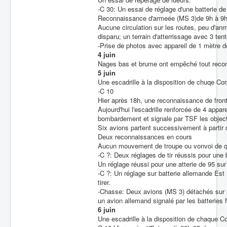
-C 30: Un essai de réglage d'une batterie de
Reconnaissance d'armeée (MS 3)de 9h à 9h
Aucune circulation sur les routes, peu d'an
disparu; un terrain d'atterrissage avec 3 te
-Prise de photos avec appareil de 1 mètre d
4 juin
Nages bas et brume ont empêché tout reco
5 juin
Une escadrille à la disposition de chuqe Co
-C 10
Hier après 18h, une reconnaissance de front
Aujourd'hui l'escadrille renforcée de 4 appa
bombardement et signale par TSF les objecti
Six avions partent successivement à partir d
Deux reconnaissances en cours
Aucun mouvement de troupe ou vonvoi de que
-C ?: Deux réglages de tir réussis pour une
Un réglage réussi pour une atterie de 95 s
-C ?: Un réglage sur batterie allemande Est 
tirer.
-Chasse: Deux avions (MS 3) détachés sur le 
un avion allemand signalé par les batteries f
6 juin
Une escadrille à la disposition de chaque C