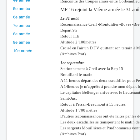
Rencontre des troupes amies entre Corbeaulieu
5e armée
Batailles
MF 16 rejoint la VIème armée le 31 aoû
6e armée
Le 31 août
Les As
Reconnaissance Creil -Montdidier -Boves -Bre
7e armée
Cahiers des As
Départ 9h
8e armée
Retour 11h
9e armée
Altitude 2’100mètres
Croisé en l'air un D.F.V. quittant son terrain à 
10e armée
(Archives Prot)
1er septembre
Stationnement à Creil avec la Rep 15
Brouillard le matin
A 11 heures départ des deux escadrilles pour 
A 14heures je m'apprête à prendre mon départ le
Le capitaine Bellenger arrive avec le lieutenan
Saint-Just
Retour à Persan-Beaumont à 15 heures.
Altitude 1’700 mètres
D'autres reconnaissances ont été faites par les
Les deux escadrilles se transportent le matin d
Les sergents Mouillières et Prudhommeau vont
(Archives Prot)