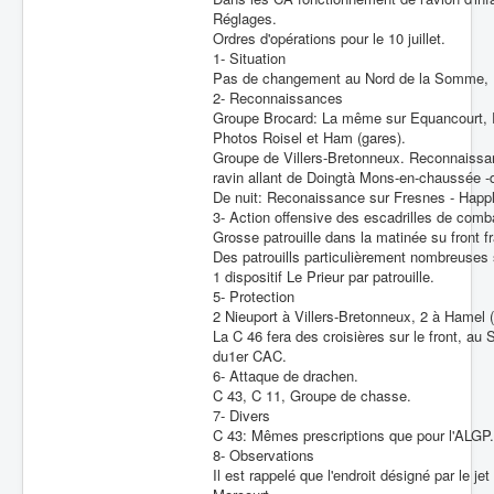
Réglages.
Ordres d'opérations pour le 10 juillet.
1- Situation
Pas de changement au Nord de la Somme, 
2- Reconnaissances
Groupe Brocard: La même sur Equancourt, 
Photos Roisel et Ham (gares).
Groupe de Villers-Bretonneux. Reconnaissan
ravin allant de Doingtà Mons-en-chaussée -d
De nuit: Reconaissance sur Fresnes - Happl
3- Action offensive des escadrilles de comb
Grosse patrouille dans la matinée su front f
Des patrouills particulièrement nombreuses 
1 dispositif Le Prieur par patrouille.
5- Protection
2 Nieuport à Villers-Bretonneux, 2 à Hamel 
La C 46 fera des croisières sur le front, 
du1er CAC.
6- Attaque de drachen.
C 43, C 11, Groupe de chasse.
7- Divers
C 43: Mêmes prescriptions que pour l'ALGP.
8- Observations
Il est rappelé que l'endroit désigné par le j