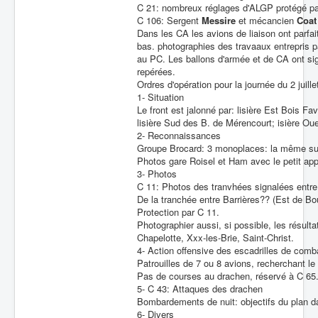
C 21: nombreux réglages d'ALGP protégé pa
C 106: Sergent
Messire
et mécancien
Coat
Dans les CA les avions de liaison ont parfait
bas. photographies des travaaux entrepris p
au PC. Les ballons d'armée et de CA ont sig
repérées.
Ordres d'opération pour la journée du 2 juille
1- Situation
Le front est jalonné par: lisière Est Bois Fa
lisière Sud des B. de Mérencourt; isière Oue
2- Reconnaissances
Groupe Brocard: 3 monoplaces: la même sur
Photos gare Roisel et Ham avec le petit appa
3- Photos
C 11: Photos des tranvhées signalées entre
De la tranchée entre Barrières?? (Est de B
Protection par C 11.
Photographier aussi, si possible, les résul
Chapelotte, Xxx-les-Brie, Saint-Christ.
4- Action offensive des escadrilles de comb
Patrouilles de 7 ou 8 avions, recherchant l
Pas de courses au drachen, réservé à C 65
5- C 43: Attaques des drachen
Bombardements de nuit: objectifs du plan d
6- Divers