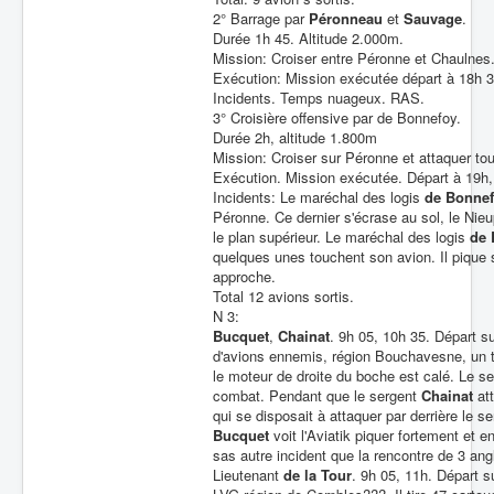
2° Barrage par
Péronneau
et
Sauvage
.
Durée 1h 45. Altitude 2.000m.
Mission: Croiser entre Péronne et Chaulnes
Exécution: Mission exécutée départ à 18h 3
Incidents. Temps nuageux. RAS.
3° Croisière offensive par de Bonnefoy.
Durée 2h, altitude 1.800m
Mission: Croiser sur Péronne et attaquer to
Exécution. Mission exécutée. Départ à 19h, 
Incidents: Le maréchal des logis
de Bonne
Péronne. Ce dernier s'écrase au sol, le Nieu
le plan supérieur. Le maréchal des logis
de 
quelques unes touchent son avion. Il pique 
approche.
Total 12 avions sortis.
N 3:
Bucquet
,
Chainat
. 9h 05, 10h 35. Départ s
d'avions ennemis, région Bouchavesne, un tri
le moteur de droite du boche est calé. Le s
combat. Pendant que le sergent
Chainat
att
qui se disposait à attaquer par derrière le s
Bucquet
voit l'Aviatik piquer fortement et 
sas autre incident que la rencontre de 3 ang
Lieutenant
de la Tour
. 9h 05, 11h. Départ s