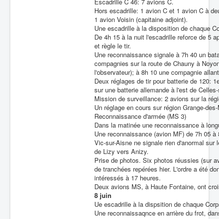
Escadrille C 46: 7 avions C.
Hors escadrille: 1 avion C et 1 avion C à de
1 avion Voisin (capitaine adjoint).
Une escadrille à la disposition de chaque C
De 4h 15 à la nuit l'escadrille reforce de 5 
et règle le tir.
Une reconnaissance signale à 7h 40 un batai
compagnies sur la route de Chauny à Noyon se
l'observateur); à 8h 10 une compagnie allant
Deux réglages de tir pour batterie de 120: 1e
sur une batterie allemande à l'est de Celles-s
Mission de surveillance: 2 avions sur la régi
Un réglage en cours sur région Grange-des
Reconnaissance d'armée (MS 3)
Dans la matinée une reconnaissance à longu
Une reconnaissance (avion MF) de 7h 05 à 8
Vic-sur-Aisne ne signale rien d'anormal sur 
de Lizy vers Anizy.
Prise de photos. Six photos réussies (sur a
de tranchées repérées hier. L'ordre a été do
intéressés à 17 heures.
Deux avions MS, à Haute Fontaine, ont croisé
8 juin
Ue escadrille à la dispsition de chaque Cor
Une reconnaissaqnce en arrière du frot, dans 