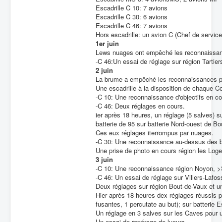
Escadrille C 10: 7 avions
Escadrille C 30: 6 avions
Escadrille C 46: 7 avions
Hors escadrille: un avion C (Chef de service
1er juin
Lews nuages ont empêché les reconnaissa
-C 46:Un essai de réglage sur région Tartiers
2 juin
La brume a empêché les reconnaissances pe
Une escadrille à la disposition de chaque C
-C 10: Une reconnaissance d'objectifs en cou
-C 46: Deux réglages en cours.
ier après 18 heures, un réglage (5 salves) s
batterie de 95 sur batterie Nord-ouest de Bo
Ces eux réglages iterrompus par nuages.
-C 30: Une reconnaissance au-dessus des batt
Une prise de photo en cours région les Log
3 juin
-C 10: Une reconnaissance région Noyon, >Se
-C 46: Un essai de réglage sur Villers-Lafo
Deux réglages sur région Bout-de-Vaux et un
Hier après 18 heures dex réglages réussis p
fusantes, 1 percutate au but); sur batterie
Un réglage en 3 salves sur les Caves pour u
Un essai de repérage de lueurs.