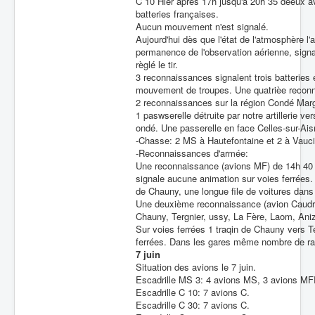
C 10 Hier après 17h jusqu'à 20h 35 deeux avi
batteries françaises.
Aucun mouvement n'est signalé.
Aujourd'hui dès que l'état de l'atmosphère l'a
permanence de l'observation aérienne, signa
règlé le tir.
3 reconnaissances signalent trois batteries
mouvement de troupes. Une quatrièe recon
2 reconnaissances sur la région Condé Marg
1 paswserelle détruite par notre artillerie v
ondé. Une passerelle en face Celles-sur-Ais
-Chasse: 2 MS à Hautefontaine et 2 à Vaucie
-Reconnaissances d'armée:
Une reconnaissance (avions MF) de 14h 40 à
signale aucune animation sur voies ferrées.
de Chauny, une longue file de voitures dans 
Une deuxième reconnaissance (avion Caudro
Chauny, Tergnier, ussy, La Fère, Laom, Ani
Sur voies ferrées 1 traqin de Chauny vers T
ferrées. Dans les gares même nombre de r
7 juin
Situation des avions le 7 juin.
Escadrille MS 3: 4 avions MS, 3 avions MF
Escadrille C 10: 7 avions C.
Escadrille C 30: 7 avions C.