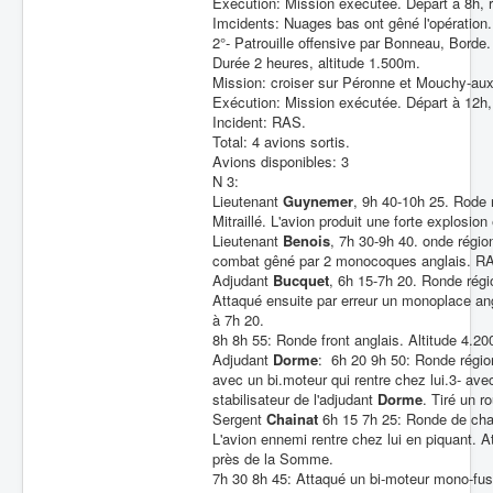
Exécution: Mission exécutée. Départ à 8h, r
Imcidents: Nuages bas ont gêné l'opération
2°- Patrouille offensive par Bonneau, Borde.
Durée 2 heures, altitude 1.500m.
Mission: croiser sur Péronne et Mouchy-aux
Exécution: Mission exécutée. Départ à 12h, 
Incident: RAS.
Total: 4 avions sortis.
Avions disponibles: 3
N 3:
Lieutenant
Guynemer
, 9h 40-10h 25. Rode
Mitraillé. L'avion produit une forte explosion
Lieutenant
Benois
, 7h 30-9h 40. onde régio
combat gêné par 2 monocoques anglais. R
Adjudant
Bucquet
, 6h 15-7h 20. Ronde rég
Attaqué ensuite par erreur un monoplace an
à 7h 20.
8h 8h 55: Ronde front anglais. Altitude 4.2
Adjudant
Dorme
: 6h 20 9h 50: Ronde régio
avec un bi.moteur qui rentre chez lui.3- ave
stabilisateur de l'adjudant
Dorme
. Tiré un r
Sergent
Chainat
6h 15 7h 25: Ronde de chas
L'avion ennemi rentre chez lui en piquant. At
près de la Somme.
7h 30 8h 45: Attaqué un bi-moteur mono-fusel