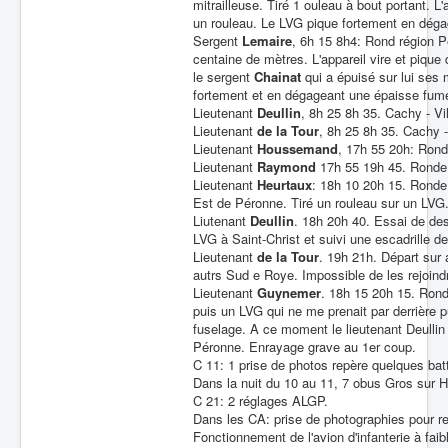
mitrailleuse. Tiré 1 ouleau à bout portant. L
un rouleau. Le LVG pique fortement en dégag
Sergent
Lemaire
, 6h 15 8h4: Rond région P
centaine de mètres. L'appareil vire et piqu
le sergent
Chainat
qui a épuisé sur lui ses m
fortement et en dégageant une épaisse fumé
Lieutenant
Deullin
, 8h 25 8h 35. Cachy - Vil
Lieutenant
de la Tour
, 8h 25 8h 35. Cachy -
Lieutenant
Houssemand
, 17h 55 20h: Ron
Lieutenant
Raymond
17h 55 19h 45. Ronde 
Lieutenant
Heurtaux
: 18h 10 20h 15. Rond
Est de Péronne. Tiré un rouleau sur un LVG. 
Liutenant
Deullin
. 18h 20h 40. Essai de de
LVG à Saint-Christ et suivi une escadrille 
Lieutenant
de la Tour
. 19h 21h. Départ sur
autrs Sud e Roye. Impossible de les rejoin
Lieutenant
Guynemer
. 18h 15 20h 15. Ron
puis un LVG qui ne me prenait par derrière p
fuselage. A ce moment le lieutenant Deullin
Péronne. Enrayage grave au 1er coup.
C 11: 1 prise de photos repère quelques batt
Dans la nuit du 10 au 11, 7 obus Gros sur 
C 21: 2 réglages ALGP.
Dans les CA: prise de photographies pour r
Fonctionnement de l'avion d'infanterie à faib