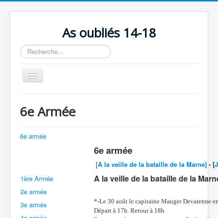
As oubliés 14-18
Rechercher
Basculer
la
navigation
Accueil
6e Armée
Chronologie
Escadrilles
6e armée
6e armée
Organisation
[
A la veille de la bataille de la Marne]
- [
J
Avions
A la veille de la bataille de la Marn
1ère Armée
Personnels
2e armée
Formation
*-Le 30 août le capitaine Mauger Devarenne en
3e armée
Départ à 17h. Retour à 18h
Doctrines
4e armée