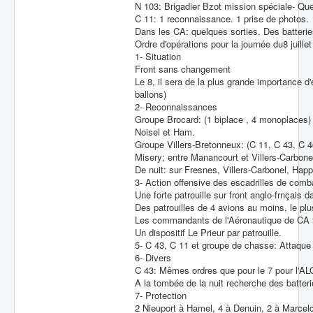
N 103: Brigadier Bzot mission spéciale- Qu
C 11: 1 reconnaissance. 1 prise de photos.
Dans les CA: quelques sorties. Des batterie
Ordre d'opérations pour la journée du8 juille
1- Situation
Front sans changement
Le 8, il sera de la plus grande importance d
ballons)
2- Reconnaissances
Groupe Brocard: (1 biplace , 4 monoplaces)
Noisel et Ham.
Groupe Villers-Bretonneux: (C 11, C 43, C 4
Misery; entre Manancourt et Villers-Carbone
De nuit: sur Fresnes, Villers-Carbonel, Happ
3- Action offensive des escadrilles de comb
Une forte patrouille sur front anglo-frnçais d
Des patrouilles de 4 avions au moins, le pl
Les commandants de l'Aéronautique de CA fe
Un dispositif Le Prieur par patrouille.
5- C 43, C 11 et groupe de chasse: Attaque
6- Divers
C 43: Mêmes ordres que pour le 7 pour l'AL
A la tombée de la nuit recherche des batterie
7- Protection
2 Nieuport à Hamel, 4 à Denuin, 2 à Marcelca