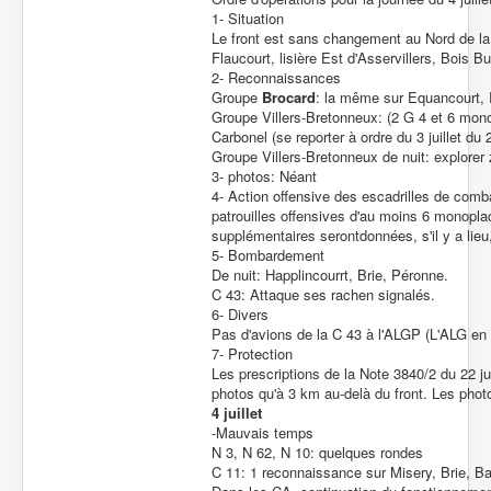
1- Situation
Le front est sans changement au Nord de la 
Flaucourt, lisière Est d'Asservillers, Bois B
2- Reconnaissances
Groupe
Brocard
: la même sur Equancourt, 
Groupe Villers-Bretonneux: (2 G 4 et 6 mono
Carbonel (se reporter à ordre du 3 juillet d
Groupe Villers-Bretonneux de nuit: explorer
3- photos: Néant
4- Action offensive des escadrilles de comb
patrouilles offensives d'au moins 6 monopla
supplémentaires serontdonnées, s'il y a lieu
5- Bombardement
De nuit: Happlincourrt, Brie, Péronne.
C 43: Attaque ses rachen signalés.
6- Divers
Pas d'avions de la C 43 à l'ALGP (L'ALG en
7- Protection
Les prescriptions de la Note 3840/2 du 22 j
photos qu'à 3 km au-delà du front. Les phot
4 juillet
-Mauvais temps
N 3, N 62, N 10: quelques rondes
C 11: 1 reconnaissance sur Misery, Brie, Ba