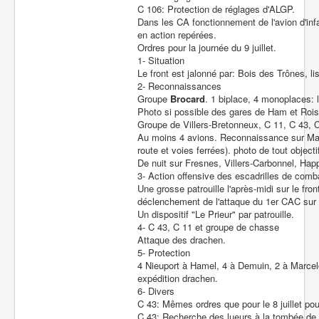
C 106: Protection de réglages d'ALGP.
Dans les CA fonctionnement de l'avion d'infa
en action repérées.
Ordres pour la journée du 9 juillet.
1- Situation
Le front est jalonné par: Bois des Trônes, 
2- Reconnaissances
Groupe
Brocard
. 1 biplace, 4 monoplaces:
Photo si possible des gares de Ham et Rois
Groupe de Villers-Bretonneux, C 11, C 43, 
Au moins 4 avions. Reconnaissance sur Marc
route et voies ferrées). photo de tout objecti
De nuit sur Fresnes, Villers-Carbonnel, Hap
3- Action offensive des escadrilles de comb
Une grosse patrouille l'après-midi sur le fro
déclenchement de l'attaque du 1er CAC sur 
Un dispositif "Le Prieur" par patrouille.
4- C 43, C 11 et groupe de chasse
Attaque des drachen.
5- Protection
4 Nieuport à Hamel, 4 à Demuin, 2 à Marcelcl
expédition drachen.
6- Divers
C 43: Mêmes ordres que pour le 8 juillet pou
C 43: Recherche des lueurs à la tombée de l