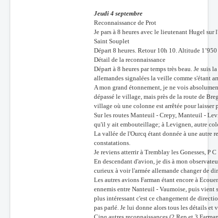
Jeudi 4 septembre
Reconnaissance de Prot
Je pars à 8 heures avec le lieutenant Hugel sur
Saint Souplet
Départ 8 heures. Retour 10h 10. Altitude 1’950
Détail de la reconnaissance
Départ à 8 heures par temps très beau. Je suis 
allemandes signalées la veille comme s'étant ar
A mon grand étonnement, je ne vois absolument 
dépassé le village, mais près de la route de B
village où une colonne est arrêtée pour laisser 
Sur les routes Manteuil - Crepy, Manteuil - Lev
qu'il y ait embouteillage; à Levignen, autre col
La vallée de l'Ourcq étant donnée à une autre 
constatations.
Je reviens atterrir à Tremblay les Gonesses, P 
En descendant d'avion, je dis à mon observateur:
curieux à voir l'armée allemande changer de dir
Les autres avions Farman étant encore à Ecouen,
ennemis entre Nanteuil - Vaumoise, puis vient su
plus intéressant c'est ce changement de directi
pas parlé. Je lui donne alors tous les détails et
Cinq autres reconnaissances (2 Rep et 3 Farman)