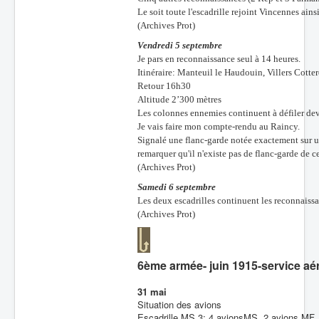
Le soit toute l'escadrille rejoint Vincennes ains
(Archives Prot)
Vendredi 5 septembre
Je pars en reconnaissance seul à 14 heures.
Itinéraire: Manteuil le Haudouin, Villers Cotter
Retour 16h30
Altitude 2’300 mètres
Les colonnes ennemies continuent à défiler deva
Je vais faire mon compte-rendu au Raincy.
Signalé une flanc-garde notée exactement sur 
remarquer qu'il n'existe pas de flanc-garde de c
(Archives Prot)
Samedi 6 septembre
Les deux escadrilles continuent les reconnaissa
(Archives Prot)
6ème armée- juin 1915-service aé
31 mai
Situation des avions
Escadrille MS 3: 4 avionsMS, 2 avions MF