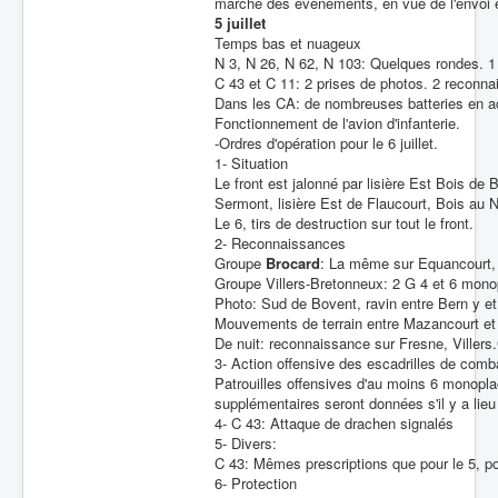
marche des événements, en vue de l'envoi é
5 juillet
Temps bas et nuageux
N 3, N 26, N 62, N 103: Quelques rondes. 1
C 43 et C 11: 2 prises de photos. 2 reconna
Dans les CA: de nombreuses batteries en ac
Fonctionnement de l'avion d'infanterie.
-Ordres d'opération pour le 6 juillet.
1- Situation
Le front est jalonné par lisière Est Bois d
Sermont, lisière Est de Flaucourt, Bois au N
Le 6, tirs de destruction sur tout le front.
2- Reconnaissances
Groupe
Brocard
: La même sur Equancourt, 
Groupe Villers-Bretonneux: 2 G 4 et 6 mono
Photo: Sud de Bovent, ravin entre Bern y e
Mouvements de terrain entre Mazancourt et V
De nuit: reconnaissance sur Fresne, Villers
3- Action offensive des escadrilles de comb
Patrouilles offensives d'au moins 6 monopla
supplémentaires seront données s'il y a lieu
4- C 43: Attaque de drachen signalés
5- Divers:
C 43: Mêmes prescriptions que pour le 5, po
6- Protection