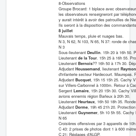
8-Observations
Groupe Brocard: 1 biplace avec observateur
les observateurs renseigneront par téléphon
y aurait intérêt à avoir des patrouilles de Ni
Ils seront à la disposition des commandants
8 juillet
Mauvais temps, pluie et nuages bas.
N 3, N 62, N 103, N 65, N 37: ronde de chas
N 3
Sous-lieutenant
Deullin
. 15h 20 à 16h 50. 
Lieutenant
de la Tour
. 15h 25 à 16h 55. Pr
Lieutenant
Bernois
?? 16h 50 à 17h 30. Dép
Adjudant
Houssemand
, lieutenant
Raymon
d'infanterie secteur Hardecourt. Maurepas
Adjudant
Bucquet
, 15h 15 15h 25. Cachy Vi
sur Villers-Carbonnel à 1000m. Retour à Ca
Sergent
Lemaire
, 15h 20 15h 30. Cachy Vil
avions ennemis région Barleux à 20h 30.
Lieutenant
Heurtaux
, 16h 50 18h 35. Ronde
Adjudant
Dorme
, 19h 45 21h 20. Protectio
Lieutenant
Guynemer
, 5h 10 5h 55. Cachy 
N 65
Croisières offensives par 3 appareils de 1
C 43: 2 prises de photos dont 1 à 600 mètre
C 21: Réglages d'ALGP.