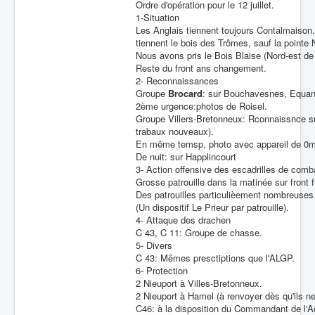
Ordre d'opération pour le 12 juillet.
1-Situation
Les Anglais tiennent toujours Contalmaison.
tiennent le bois des Trômes, sauf la pointe 
Nous avons pris le Bois Blaise (Nord-est de
Reste du front ans changement.
2- Reconnaissances
Groupe
Brocard
: sur Bouchavesnes, Equanc
2ème urgence:photos de Roisel.
Groupe Villers-Bretonneux: Rconnaissnce su
trabaux nouveaux).
En même temsp, photo avec appareil de 0m 5
De nuit: sur Happlincourt
3- Action offensive des escadrilles de comb
Grosse patrouille dans la matinée sur front 
Des patrouilles particulièement nombreuse
(Un dispositif Le Prieur par patrouille).
4- Attaque des drachen
C 43, C 11: Groupe de chasse.
5- Divers
C 43: Mêmes presctiptions que l'ALGP.
6- Protection
2 Nieuport à Villes-Bretonneux.
2 Nieuport à Hamel (à renvoyer dès qu'ils ne 
C46: à la disposition du Commandant de l'