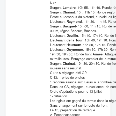
N 3:
Sergent
Lemaire
: 10h 55, 11h 40. Ronde ré
Sergent
Chainat
. 10h, 11h 15. Ronde régi
Reste au-dessous du plafond, survolé les l
Lieutenant
Raymond
. 11h 30, 11h 45. Reto
Sergent
Bucquet
- 10h 00, 11h 15. Ronde r
300m, région Barleux, Biaches.
Lieutenant
Deullin
. 15h 40, 17h 10. Ronde 
Lieutenant
de la Tour
. 15h 40, 17h 10. Ron
Lieutenant
Heurtaux
. 15h 30, 17h 15. Rond
Lieutenant
Guynemer
. 15h 30, 17h 30. Ron
19h 30, 19h 55: Ronde front Armée. Attaqu
mitrailleuses. Enrayage complet de la mitrai
Sergent
Chainat
. 19h 30, 20h 30. Ronde fr
rouleau sans résultat.
C 21: 5 réglages d'ALGP.
C 43: 1 prise de photos
1 reconnaissance aux lueurs à la tombée de 
Dans les CA, réglages, surveillance, de nom
Ordre d'opérations pour le 13 juillet
1- Situation
Les nglais ont gagné du terrain dans la régi
Sans changement sur le reste du front.
Le 13, préparation de l'attaque.
2- Reconnaissances: