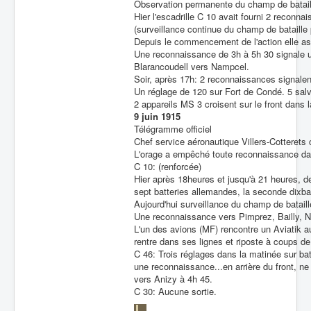
Observation permanente du champ de bataille
Hier l'escadrille C 10 avait fourni 2 reconna
(surveillance continue du champ de bataille 
Depuis le commencement de l'action elle asi
Une reconnaissance de 3h à 5h 30 signale u
Blarancoudell vers Nampcel.
Soir, après 17h: 2 reconnaissances signalen
Un réglage de 120 sur Fort de Condé. 5 salves
2 appareils MS 3 croisent sur le front dans 
9 juin 1915
Télégramme officiel
Chef service aéronautique Villers-Cotteret
L'orage a empêché toute reconnaissance dan
C 10: (renforcée)
Hier après 18heures et jusqu'à 21 heures, 
sept batteries allemandes, la seconde dixbat
Aujourd'hui surveillance du champ de batail
Une reconnaissance vers Pimprez, Bailly, Na
L'un des avions (MF) rencontre un Aviatik a
rentre dans ses lignes et riposte à coups de 
C 46: Trois réglages dans la matinée sur bat
une reconnaissance...en arrière du front, ne 
vers Anizy à 4h 45.
C 30: Aucune sortie.