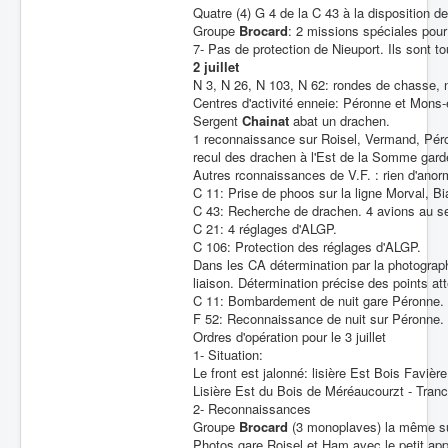
Quatre (4) G 4 de la C 43 à la disposition d
Groupe
Brocard
: 2 missions spéciales pour 
7- Pas de protection de Nieuport. Ils sont t
2 juillet
N 3, N 26, N 103, N 62: rondes de chasse,
Centres d'activité enneie: Péronne et Mons
Sergent
Chainat
abat un drachen.
1 reconnaissance sur Roisel, Vermand, Péro
recul des drachen à l'Est de la Somme gar
Autres rconnaissances de V.F. : rien d'anor
C 11: Prise de phoos sur la ligne Morval, B
C 43: Recherche de drachen. 4 avions au se
C 21: 4 réglages d'ALGP.
C 106: Protection des réglages d'ALGP.
Dans les CA détermination par la photograp
liaison. Détermination précise des points att
C 11: Bombardement de nuit gare Péronne.
F 52: Reconnaissance de nuit sur Péronne.
Ordres d'opération pour le 3 juillet
1- Situation:
Le front est jalonné: lisière Est Bois Favièr
Lisière Est du Bois de Méréaucourzt - Tranc
2- Reconnaissances
Groupe
Brocard
(3 monoplaves) la même sur
Photos gare Roisel et Ham avec le petit appa