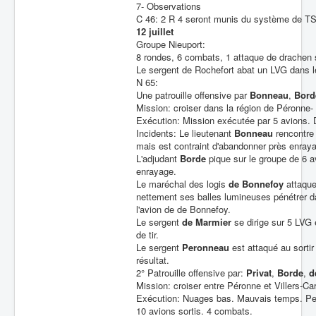
7- Observations
C 46: 2 R 4 seront munis du système de 
12 juillet
Groupe Nieuport:
8 rondes, 6 combats, 1 attaque de drachen s
Le sergent de Rochefort abat un LVG dans l
N 65:
Une patrouille offensive par
Bonneau
,
Bord
Mission: croiser dans la région de Péronne-
Exécution: Mission exécutée par 5 avions. D
Incidents: Le lieutenant
Bonneau
rencontre 
mais est contraint d'abandonner près enray
L'adjudant
Borde
pique sur le groupe de 6 a
enrayage.
Le maréchal des logis
de Bonnefoy
attaque
nettement ses balles lumineuses pénétrer dan
l'avion de de Bonnefoy.
Le sergent
de Marmier
se dirige sur 5 LVG 
de tir.
Le sergent
Peronneau
est attaqué au sortir
résultat.
2° Patrouille offensive par:
Privat
,
Borde
,
d
Mission: croiser entre Péronne et Villers-Ca
Exécution: Nuages bas. Mauvais temps. Peu 
10 avions sortis. 4 combats.