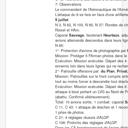
7- Observations
Le commandant de l'Aéronautique de l'Armée f
L'attaque du 9 se fera en face d'une artiller
9 juillet
N 3, N 62, N 103, N 65, N 37: Rondes de c
Roisel et HAm.
Caporal
Sauvage
, lieutenant
Heurtaux
, adj
avions allemands descendus dans leurs lig
N 65:
1°- Protection d'avions de photographie par
Mission: Protéger 5 FArman photos dans le
Exécution: Mission exécutée. Départ des 4 a
ennemis loin dans leurs lignes qui ne reche
2°- Patrouille offensive par:
du Plan
,
Privat
Mission: Patrouilles sur le front compris ent
tout au moins forcer à descendre tout drach
Exécution: Mission exécutée. Départ des 6 
attaque à bout portant un LVG au Nord de P
(abattu. Confirmé ultérieurement).
Total: 10 avions sortis. 1 combat: caporal
S
C 11, C 43: 1 attaque de drachen et 1 recon
1 prise de photos.
C 21: 4 réglages réussis d'ALGP.
C 106: Protrctio des réglages d'ALGP.
Dans les CA fonctionnement de l'avion d'in