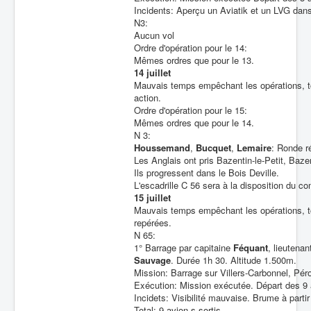
Incidents: Aperçu un Aviatik et un LVG dans 
N3:
Aucun vol
Ordre d'opération pour le 14:
Mêmes ordres que pour le 13.
14 juillet
Mauvais temps empêchant les opérations, to
action.
Ordre d'opération pour le 15:
Mêmes ordres que pour le 14.
N 3:
Houssemand
,
Bucquet
,
Lemaire
: Ronde r
Les Anglais ont pris Bazentin-le-Petit, Baze
Ils progressent dans le Bois Deville.
L'escadrille C 56 sera à la disposition du
15 juillet
Mauvais temps empêchant les opérations, to
repérées.
N 65:
1° Barrage par capitaine
Féquant
, lieutena
Sauvage
. Durée 1h 30. Altitude 1.500m.
Mission: Barrage sur Villers-Carbonnel, Pér
Exécution: Mission exécutée. Départ des 9 
Incidets: Visibilité mauvaise. Brume à part
Total: 9 avion s sortis.