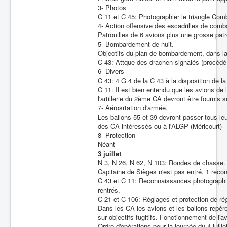
3- Photos
C 11 et C 45: Photographier le triangle Com
4- Action offensive des escadrilles de comb
Patrouilles de 6 avions plus une grosse patro
5- Bombardement de nuit.
Objectifs du plan de bombardement, dans la
C 43: Attque des drachen signalés (procédé
6- Divers
C 43: 4 G 4 de la C 43 à la disposition de l
C 11: Il est bien entendu que les avions 
l'artillerie du 2ème CA devront être fourni
7- Aérosrtation d'armée.
Les ballons 55 et 39 devront passer tous l
des CA intéressés ou à l'ALGP (Méricourt)
8- Protection
Néant
3 juillet
N 3, N 26, N 62, N 103: Rondes de chasse.
Capitaine de Sièges n'est pas entré. 1 reco
C 43 et C 11: Reconnaissances photographi
rentrés.
C 21 et C 106: Réglages et protection de ré
Dans les CA les avions et les ballons repèr
sur objectifs fugitifs. Fonctionnement de l'av
Ordre d'opérations pour la journée du 4 juille