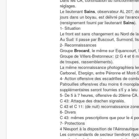
Dans les CA, continuation du fonctionnement 
réglages.
Le lieutenant
Sains
, observateur AL 207, don
jours dans un boyau, est délivré par l'avanc
(rensignement fourni par lieutenant
Sains
).
1- Situation
Le front est sans changement au Nord de 
Au Sud: il passe par Buscourt, Surmond, lis
2- Reconnaissances
Groupe
Brocard
, le même sur Equancourt, 
Groupe de Villers-Bretonneux: (2 G 4 et 6 
de troupes, rassemblements).
La même reconnaissance photographiera les 
Carbonel, Eterpign, entre Péronne et Mont-S
4- Action offensive des escadrilles de comb
Patrouilles offensives d'au moins 6 monopla
supplémentaires seront fournies s'il y a leiu
5- De 5 à 7 heures, offensive du 20ème CA.
C 43: Attaque des drachen signalés.
C 43 et C 11: (de nuit) reconnaissance zone
6- Divers
C 43: mêmes prescriptions que pour le 4 pour
7- Protections
4 Nieuport à la disposition de l'Aéronautiq
Les commandants de secteur tiendront rigo