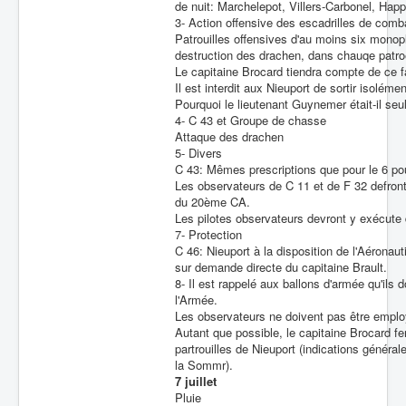
de nuit: Marchelepot, Villers-Carbonel, Happ
3- Action offensive des escadrilles de comb
Patrouilles offensives d'au moins six monop
destruction des drachen, dans chauqe patroe
Le capitaine Brocard tiendra compte de ce fai
Il est interdit aux Nieuport de sortir isolé
Pourquoi le lieutenant Guynemer était-il seu
4- C 43 et Groupe de chasse
Attaque des drachen
5- Divers
C 43: Mêmes prescriptions que pour le 6 po
Les observateurs de C 11 et de F 32 defront
du 20ème CA.
Les pilotes observateurs devront y exécute
7- Protection
C 46: Nieuport à la disposition de l'Aéronau
sur demande directe du capitaine Brault.
8- Il est rappelé aux ballons d'armée qu'ils
l'Armée.
Les observateurs ne doivent pas être emplo
Autant que possible, le capitaine Brocard 
partrouilles de Nieuport (indications général
la Sommr).
7 juillet
Pluie