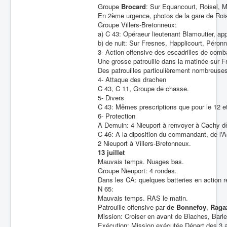
Groupe
Brocard
: Sur Equancourt, Roisel, M
En 2ème urgence, photos de la gare de Rois
Groupe Villers-Bretonneux:
a) C 43: Opéraeur lieutenant Blamoutier, app
b) de nuit: Sur Fresnes, Happlicourt, Péronn
3- Action offensive des escadrilles de comb
Une grosse patrouille dans la matinée sur Fr
Des patrouilles particulièrement nombreuses 
4- Attaque des drachen
C 43, C 11, Groupe de chasse.
5- Divers
C 43: Mêmes prescriptions que pour le 12 et
6- Protection
A Demuin: 4 Nieuport à renvoyer à Cachy dè
C 46: A la diposition du commandant, de l'
2 Nieuport à Villers-Bretonneux.
13 juillet
Mauvais temps. Nuages bas.
Groupe Nieuport: 4 rondes.
Dans les CA: quelques batteries en action r
N 65:
Mauvais temps. RAS le matin.
Patrouille offensive par
de Bonnefoy
,
Raga
Mission: Croiser en avant de Biaches, Barl
Exécution: Mission exécutée Départ des 3 a