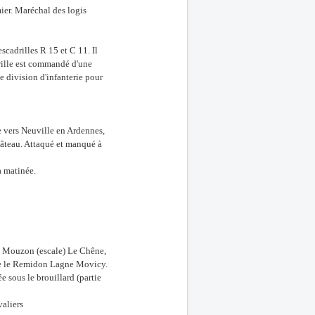
ier. Maréchal des logis
cadrilles R 15 et C 11. Il
rille est commandé d'une
me division d'infanterie pour
e vers Neuville en Ardennes,
hâteau. Attaqué et manqué à
a matinée.
 Mouzon (escale) Le Chêne,
gne le Remidon Lagne Movicy.
 sous le brouillard (partie
valiers