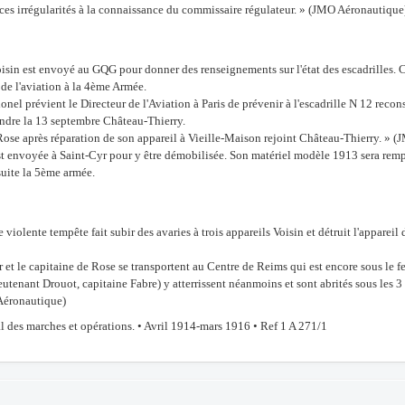
 ces irrégularités à la connaissance du commissaire régulateur. » (JMO Aéronautique
isin est envoyé au GQG pour donner des renseignements sur l'état des escadrilles. Ce
de l'aviation à la 4ème Armée.
onel prévient le Directeur de l'Aviation à Paris de prévenir à l'escadrille N 12 rec
indre la 13 septembre Château-Thierry.
ose après réparation de son appareil à Vieille-Maison rejoint Château-Thierry. » 
st envoyée à Saint-Cyr pour y être démobilisée. Son matériel modèle 1913 sera remp
suite la 5ème armée.
 violente tempête fait subir des avaries à trois appareils Voisin et détruit l'appareil
 et le capitaine de Rose se transportent au Centre de Reims qui est encore sous le feu
ieutenant Drouot, capitaine Fabre) y atterrissent néanmoins et sont abrités sous les 3
 Aéronautique)
l des marches et opérations. • Avril 1914-mars 1916 • Ref 1 A 271/1