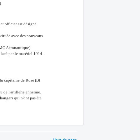
)
t officier est désigné
onstituée avec des nouveaux
(JMO Aéronautique)
lacé par le matériel 1914.
 du capitaine de Rose (Bl
 de l'artillerie ennemie.
 hangars qui n'ont pas été
Haut de page