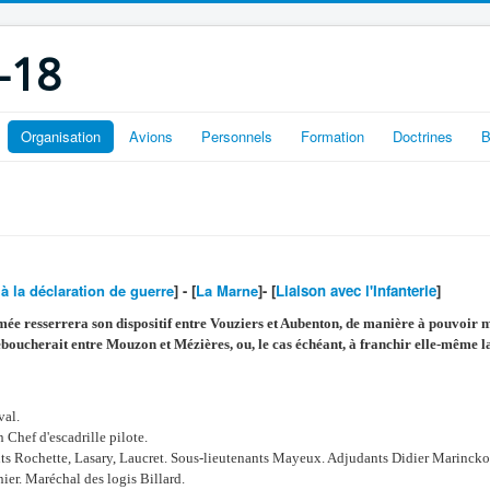
-18
Organisation
Avions
Personnels
Formation
Doctrines
B
à la déclaration de guerre
] - [
La Marne
]- [
Liaison avec l'Infanterie
]
ée resserrera son dispositif entre Vouziers et Aubenton, de manière à pouvoir 
déboucherait entre Mouzon et Mézières, ou, le cas échéant, à franchir elle-même 
val.
 Chef d'escadrille pilote.
nts Rochette, Lasary, Laucret. Sous-lieutenants Mayeux. Adjudants Didier Marincko
ier. Maréchal des logis Billard.