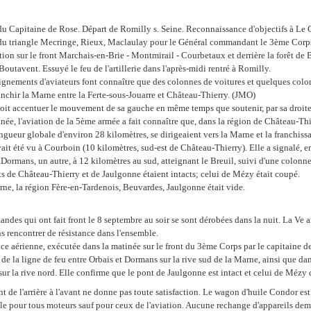
u Capitaine de Rose. Départ de Romilly s. Seine. Reconnaissance d'objectifs à Le 
u triangle Mecringe, Rieux, Maclaulay pour le Général commandant le 3ème Corps.
ion sur le front Marchais-en-Brie - Montmirail - Courbetaux et derrière la forêt de 
Boutavent. Essuyé le feu de l'artillerie dans l'après-midi rentré à Romilly.
ignements d'aviateurs font connaître que des colonnes de voitures et quelques col
ranchir la Marne entre la Ferte-sous-Jouarre et Château-Thierry. (JMO)
oit accentuer le mouvement de sa gauche en même temps que soutenir, par sa droite
tinée, l'aviation de la 5ème armée a fait connaître que, dans la région de Château-Thi
ngueur globale d'environ 28 kilomètres, se dirigeaient vers la Marne et la franchissa
it été vu à Courboin (10 kilomètres, sud-est de Château-Thierry). Elle a signalé, en 
 Dormans, un autre, à 12 kilomètres au sud, atteignant le Breuil, suivi d'une colonne
ts de Château-Thierry et de Jaulgonne étaient intacts; celui de Mézy était coupé.
ne, la région Fère-en-Tardenois, Beuvardes, Jaulgonne était vide.
andes qui ont fait front le 8 septembre au soir se sont dérobées dans la nuit. La Ve
ns rencontrer de résistance dans l'ensemble.
e aérienne, exécutée dans la matinée sur le front du 3ème Corps par le capitaine d
e de la ligne de feu entre Orbais et Dormans sur la rive sud de la Marne, ainsi que da
ur la rive nord. Elle confirme que le pont de Jaulgonne est intact et celui de Mézy d
t de l'arrière à l'avant ne donne pas toute satisfaction. Le wagon d'huile Condor est 
le pour tous moteurs sauf pour ceux de l'aviation. Aucune rechange d'appareils dem