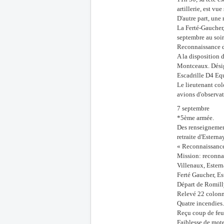
artillerie, est v
D'autre part, une
La Ferté-Gaucher, 
septembre au soir
Reconnaissance 
A la disposition 
Montceaux. Désign
Escadrille D4 Equ
Le lieutenant col
avions d'observat
7 septembre
*5ème armée.
Des renseignement
retraite d'Esterna
« Reconnaissance
Mission: reconnaî
Villenaux, Estern
Ferté Gaucher, Es
Départ de Romilly
Relevé 22 colonn
Quatre incendies.
Reçu coup de feu
Faiblesse de mote