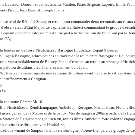
nts Levassor, Drouot. Sous-lieutenants Mahieu, Patte. Sergents Laporte, Emile Paum
ents Pisaut, Jean Benoist, Joseph Frantz.
in se rend de Réthel à Stenay et retour pour commander deux reconnaissances aux es
y d'observateur d'Etat Major. Le capitaine Guillabert commandant le groupe d'escad
t Féquant (ancien pilote) est mis d'autre part à la disposition de l'aviation par la 3è
ème CA).
u lieutenant de Rose. Neufchâteau Bastogne Houpalize. Départ 9 heures
es jusqu'à Bastogne, arbres coupés en travers de la route entre Bastogne et Houpaliz
eçus vraisemblablement de Bourcy. Panne d'essence au retour, atterrissage à Neufc
ar peloton de uhlans pied à terre au moment du départ.
Neufchâteau avaient signalé une centaine de uhlans ayant traversé le village dans l
ce insuffisamment à Carignan.
y.
h ½.
u capitaine Gérard: 3h 10.
lle, Neufchâteau, Remichampagne, Ambeloup, Recogne, Neufchâteau, Florenville,
d assez gênant de la Meuse et de la Senoy. Mer de nuages à 200m à partir de la li
la Station de Remichampagne: rien vu, routes libres. Aubeloup forte colonne engagée
res environ) se dirigeant vers Houffalize,
cadrons venant de Saupont allant vers Bastogne. Florenville: parc de groupe de ca