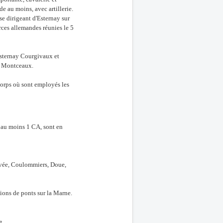
e au moins, avec artillerie.
se dirigeant d'Esternay sur
orces allemandes réunies le 5
Esternay Courgivaux et
de Montceaux.
 corps où sont employés les
 au moins 1 CA, sont en
Levée, Coulommiers, Doue,
ions de ponts sur la Marne.
»