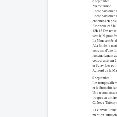
8 septembre
*5ème armée.
Reconnaissance d
Reconnaissance d
ennemies en posit
Rionnerie et à la 
12h 15 Des rense
vers le N. pour f
La 5ème armée, d
A la fin de la ma
convois, d'une lo
rassemblement ava
convoi arrivant à
et Suizy. Les pon
Au nord de la Mar
9 septembre
Les troupes allem
et le Surmelin sa
Une reconnaissanc
troupes en arrièr
Château-Thierry s
« Le ravitaillemen
mention "utilisab