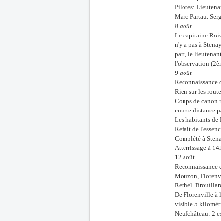
Pilotes: Lieutena
Marc Partau. Serg
8 août
Le capitaine Rois
n'y a pas à Stena
part, le lieutenan
l'observation (2
9 août
Reconnaissance d
Rien sur les rout
Coups de canon r
courte distance p
Les habitants de 
Refait de l'essen
Complété à Stena
Atterrissage à 14
12 août
Reconnaissance d
Mouzon, Florenvi
Rethel. Brouillar
De Florenville à 
visible 5 kilomèt
Neufchâteau: 2 es