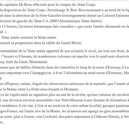
u capitaine De Rose effectuée pour le compte du 3ème Corps.
 la disposition du 3ème Corps. Atterrissage St Bon. Reconnaissance au nord de la
tiré dans la direction de la Ferte-Gaucher (renseignement donné au Colonel Estienne
ivision de gauche du 3ème CA. (JMO Aéronautique 5ème Armée).
t 11 heures, l'aviation britannique fait connaître « que toute l'armée allemande en f
rd. »
la 5ème armée soutient la 9ème armée.
ursuit sa progression dans la vallée du Grand Morin.
commandant de la 5ème armée apprend de son aviation le recul, sur tout son front, d
 7 heures et 9 heures, de nombreuses colonnes en marche vers le nord sont observée
ay, forêt du Gault, Montmirail.
 rester que de faibles éléments dans des tranchées le long de la route d'Esternay à L
ssez important vers Champguyon, à 4 ou 5 kilomètres au nord-ouest d'Esternay; Mo
é.
et d'Esperey estime, d'après les observations aériennes de la matinée, que l’armée a
ne la Marne entre La Ferte-sous-Jouarre et Dormans.
es de l'après-midi ne signalent plus au sud de la rivière, qu'une colonne de cavaleri
rd, une division environ rassemblée vers Viels-Maisons à une dizaine de kilomètres à
 nombreux il est vrai, à l'est et au nord-est de cette même localité, groupes paraissan
uges-Fosses; sur l'autre rive de la Marne, les aviateurs ont aperçu un gros rassembl
n autre, plus à l'ouest, vers Cocherel, des parcs importants à Château-Thierry, à Ver
au.