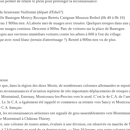
n permet de refaire le plein pour prolonger la reconnaissance.
u lieutenant Vuillemin (départ d'Ethel?)
lle Bastogne Moircy Recoque Bertrix Carignan Mouzon Rethel (6h 40 à 9h 10)
eau 1’800m rien. A Laberie mer de nuages avec trouées. Quelques troupes dans une 
ne nuages continus. Descente à 900m. Parc de voitures sur la place de Bastogne.
es aux environs immédiats voitures contre les arbres à 600 à l'est du village.
 avec rond blanc (terrain d'atterrissage ?). Rentré à 900m rien vu de plus.
meuse
e que, dans la région des deux Morin, de nombreuses colonnes allemandes se reporte
s reconnaissances d’aviation repèrent de très importants déplacements de troupes 
 Montmirail, Esternay, Montceaux-les-Provins vers le nord. C’est le 4e C.A. de l’a
 Le 3e C.A. a également été rappelé et commence sa retraite vers Sancy et Montcea
 C.A. français.
nt, les reconnaissances aériennes ont signalé de gros rassemblements vers Montmirail 
de Montmirail à Château-Thierry.
, une colonne de toutes armes, évaluée à une division, est observée en marche de 
st à 2 kilomètres au nord de ce dernier point. — Vers 16 heures, une autre colonne im