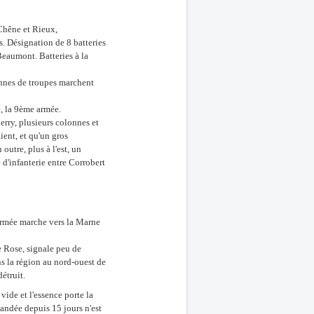
Chêne et Rieux,
 Désignation de 8 batteries
Beaumont. Batteries à la
onnes de troupes marchent
, la 9ème armée.
erry, plusieurs colonnes et
ient, et qu'un gros
outre, plus à l'est, un
 d'infanterie entre Corrobert
 armée marche vers la Marne
e Rose, signale peu de
ns la région au nord-ouest de
étruit.
vide et l'essence porte la
andée depuis 15 jours n'est