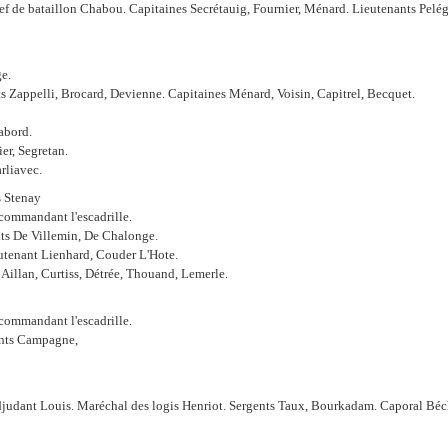
f de bataillon Chabou. Capitaines Secrétauig, Fournier, Ménard. Lieutenants Pelég
e.
ts Zappelli, Brocard, Devienne. Capitaines Ménard, Voisin, Capitrel, Becquet.
bord.
er, Segretan.
rliavec.
s Stenay
commandant l'escadrille.
nts De Villemin, De Chalonge.
eutenant Lienhard, Couder L'Hote.
 Aillan, Curtiss, Détrée, Thouand, Lemerle.
commandant l'escadrille.
ants Campagne,
djudant Louis. Maréchal des logis Henriot. Sergents Taux, Bourkadam. Caporal Béc