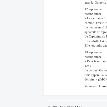
arrivée. On porte
12 septembre
*5ème armée
« Le capitaine Ro
comme Directeur 
Le lieutenant Col
appareils de rejo
Le Capitaine de R
L'escadrille D4 e
Elle rejoindra en
13 septembre
*5ème armée
« Dans la nuit une
124).
Le colonel Ganter
trois appareils (l
détruits. » (JMO
Ve armée : Journa
© 2026 As oubliés 14-18