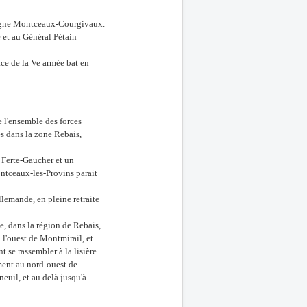
 ligne Montceaux-Courgivaux.
 et au Général Pétain
ace de la Ve armée bat en
e l'ensemble des forces
s dans la zone Rebais,
a Ferte-Gaucher et un
ntceaux-les-Provins parait
llemande, en pleine retraite
e, dans la région de Rebais,
 l'ouest de Montmirail, et
t se rassembler à la lisière
ement au nord-ouest de
neuil, et au delà jusqu'à