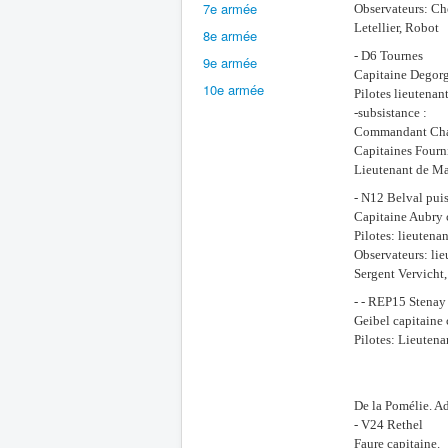
7e armée
Observateurs: Che
Letellier, Robot
8e armée
- D6 Tournes
9e armée
Capitaine Degorg
10e armée
Pilotes lieutenan
-subsistance :
Commandant Cha
Capitaines Fourni
Lieutenant de Ma
- N12 Belval pui
Capitaine Aubry 
Pilotes: lieutena
Observateurs: li
Sergent Vervicht,
- - REP15 Stenay
Geibel capitaine 
Pilotes: Lieuten
De la Pomélie. A
- V24 Rethel
Faure capitaine.