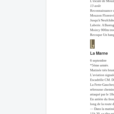
L’escale de Mouzo
13 août
Reconnaissance d
Mouzon Florenvi
Jusqu'à Neufchât
Laberie. A Bastog
Moircy 900m troup
Recoque Un hangar
La Marne
6 septembre
*5ème armée.
Matinée très bru
L’aviation signal
Escadrille CM. De
La Ferte-Gaucher,
rebrousse chemin.
attaqué par le 18e
En arrière du fro
long de la route 
— Dans la matinée
11h 30, sa tête e