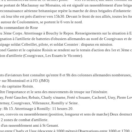
ue se portant de Maclaunay sur Morsains, où est signalé un rassemblement d'une brigad
 reconnaissance aérienne britannique repère la marche de deux brigades d'infanterie 
où leur tête est près d'arriver vers 15h30. Devant le front de nos alliés, toutes les f
 autour de Coulommiers, se portent le 6 vers le nord.
du commandant de Rose
du 3ème Corps. Atterrissage à Bouchy le Repos. Renseignements sur la situation à 
ation à l'artillerie de batteries d'obusiers allemandes au nord de Courgivaux et 
ipage soldat Cribeillet, pilote, et soldat Cossnier : disparus en mission.
onel Ganter et le capitaine Roisin se rendent sur le terrain d'action des 1er et 3ème
ion d'artillerie (Courgivaux, Les Essarts le Vicomte).
s d'aviateurs font connaître qu'entre 8 et 9h des colonnes allemandes nombreuses,
y sur Montmirail et à l'O. (JMO)
 du capitaine Roisin.
tre l'importance et le sens des mouvements de troupe sur l'itinéraire.
ay, Ferté Gaucher, Rebais, Charly s/marne, Ferté s/Jouarre, Cacherel, Ussy, Pierre 
ternay, Courgivaux, Villenauxe, Romilly s/ Seine.
: 8h 15. Atterrissage à Romilly: 11 heures 20.
es, convois ou rassemblement (position, longueur et sens de marche) Deux destruct
 2 zones de combat d'artillerie.
 d'un rassemblement ami à St Genant.
ur entre Charly et Ussy (descente à 1000 mètres) Observations entre 1000 et 1700. 