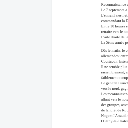
Reconnaissance d
Le 7 septembre à
L'ennemi s'est re
commandant la D
Entre 10 heures e
retraite vers le no
L’aile droite de 
La 5ème armée po
Dès le matin, le 
allemandes: entre
Courtacon, Estern
Il ne semble plus
rassemblement, a
faiblement occup
Le général Franch
vers le nord, gag
Les reconnaissanc
allant vers le no
des groupes, assez
de la forêt de Ro
Nogent l'Artaud, u
Oulchy-le-Châte