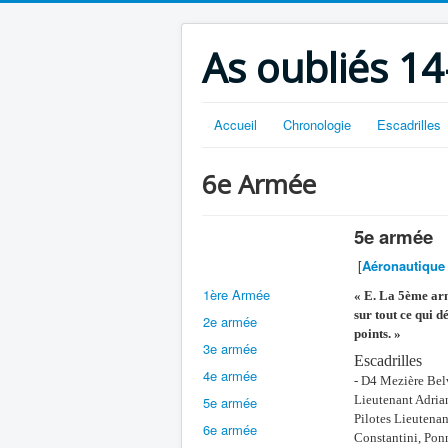
As oubliés 14
Accueil
Chronologie
Escadrilles
6e Armée
5e armée
[
Aéronautique 
1ère Armée
« E. La 5ème arm
sur tout ce qui 
2e armée
points. »
3e armée
Escadrilles
4e armée
- D4 Mezière Bel
Lieutenant Adrian
5e armée
Pilotes Lieutena
6e armée
Constantini, Ponn