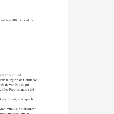
prairie à 800m au sud de
nt vers le nord.
dans la région de Courtacon,
rmée de von Kluck qui
ux-les-Provins mais a été
et à l'ouest, ainsi que le
Montmirail sur Morsains; à
portante, cavalerie et