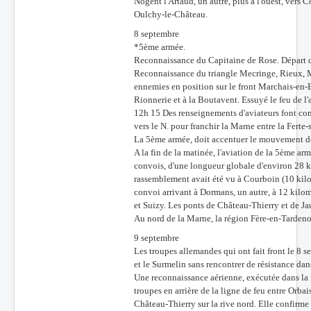
Nogent l'Artaud, un autre, plus à l'ouest, vers 
Oulchy-le-Château.
8 septembre
*5ème armée.
Reconnaissance du Capitaine de Rose. Départ d
Reconnaissance du triangle Mecringe, Rieux, 
ennemies en position sur le front Marchais-en-B
Rionnerie et à la Boutavent. Essuyé le feu de l'a
12h 15 Des renseignements d'aviateurs font con
vers le N. pour franchir la Marne entre la Ferte
La 5ème armée, doit accentuer le mouvement de
A la fin de la matinée, l'aviation de la 5ème ar
convois, d'une longueur globale d'environ 28 kil
rassemblement avait été vu à Courboin (10 kilomè
convoi arrivant à Dormans, un autre, à 12 kilomè
et Suizy. Les ponts de Château-Thierry et de Ja
Au nord de la Marne, la région Fère-en-Tardeno
9 septembre
Les troupes allemandes qui ont fait front le 8 
et le Surmelin sans rencontrer de résistance dan
Une reconnaissance aérienne, exécutée dans la 
troupes en arrière de la ligne de feu entre Orba
Château-Thierry sur la rive nord. Elle confirme 