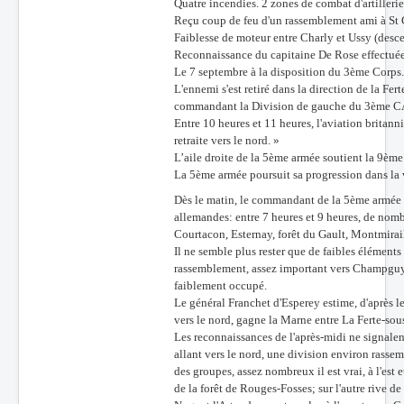
Quatre incendies. 2 zones de combat d'artillerie
Reçu coup de feu d'un rassemblement ami à St 
Faiblesse de moteur entre Charly et Ussy (desc
Reconnaissance du capitaine De Rose effectué
Le 7 septembre à la disposition du 3ème Corps
L'ennemi s'est retiré dans la direction de la F
commandant la Division de gauche du 3ème C
Entre 10 heures et 11 heures, l'aviation britann
retraite vers le nord. »
L’aile droite de la 5ème armée soutient la 9ème
La 5ème armée poursuit sa progression dans la
Dès le matin, le commandant de la 5ème armée ap
allemandes: entre 7 heures et 9 heures, de nom
Courtacon, Esternay, forêt du Gault, Montmirai
Il ne semble plus rester que de faibles éléments
rassemblement, assez important vers Champguyo
faiblement occupé.
Le général Franchet d'Esperey estime, d'après l
vers le nord, gagne la Marne entre La Ferte-sou
Les reconnaissances de l'après-midi ne signalent
allant vers le nord, une division environ rasse
des groupes, assez nombreux il est vrai, à l'est 
de la forêt de Rouges-Fosses; sur l'autre rive 