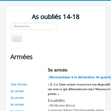
As oubliés 14-18
Rechercher
Basculer
la
navigation
Accueil
Armées
Chronologie
Escadrilles
5e armée
Organisation
[
Aéronautique à la déclaration de guerre
1ère Armée
Avions
« E. La 5ème armée resserrera son dispositif
sur tout ce qui déboucherait entre Mouzon et 
2e armée
Personnels
points. »
3e armée
Escadrilles
Formation
4e armée
- D4 Mezière Belval.
Doctrines
Lieutenant Adrian Chef d'escadrille pilote.
5e armée