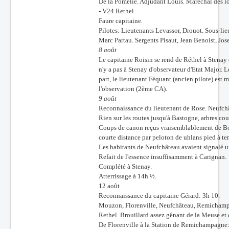
De la Pomélie. Adjudant Louis. Maréchal des l
- V24 Rethel
Faure capitaine.
Pilotes: Lieutenants Levassor, Drouot. Sous-li
Marc Partau. Sergents Pisaut, Jean Benoist, Jos
8 août
Le capitaine Roisin se rend de Réthel à Stenay
n'y a pas à Stenay d'observateur d'Etat Major.
part, le lieutenant Féquant (ancien pilote) est m
l'observation (2ème CA).
9 août
Reconnaissance du lieutenant de Rose. Neufch
Rien sur les routes jusqu'à Bastogne, arbres co
Coups de canon reçus vraisemblablement de Bour
courte distance par peloton de uhlans pied à te
Les habitants de Neufchâteau avaient signalé un
Refait de l'essence insuffisamment à Carignan.
Complété à Stenay.
Atterrissage à 14h ½.
12 août
Reconnaissance du capitaine Gérard: 3h 10.
Mouzon, Florenville, Neufchâteau, Remichamp
Rethel. Brouillard assez gênant de la Meuse et
De Florenville à la Station de Remichampagne: r