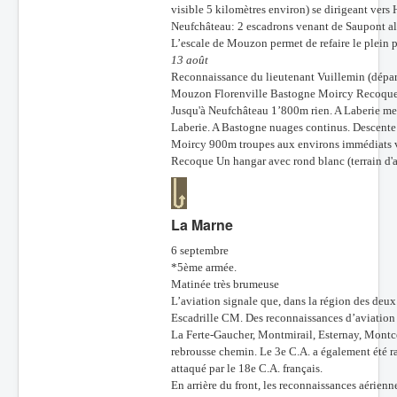
visible 5 kilomètres environ) se dirigeant vers 
Neufchâteau: 2 escadrons venant de Saupont all
L’escale de Mouzon permet de refaire le plein 
13 août
Reconnaissance du lieutenant Vuillemin (dépar
Mouzon Florenville Bastogne Moircy Recoque 
Jusqu'à Neufchâteau 1’800m rien. A Laberie me
Laberie. A Bastogne nuages continus. Descente 
Moircy 900m troupes aux environs immédiats voit
Recoque Un hangar avec rond blanc (terrain d'at
La Marne
6 septembre
*5ème armée.
Matinée très brumeuse
L’aviation signale que, dans la région des deu
Escadrille CM. Des reconnaissances d’aviation 
La Ferte-Gaucher, Montmirail, Esternay, Montce
rebrousse chemin. Le 3e C.A. a également été r
attaqué par le 18e C.A. français.
En arrière du front, les reconnaissances aérienn