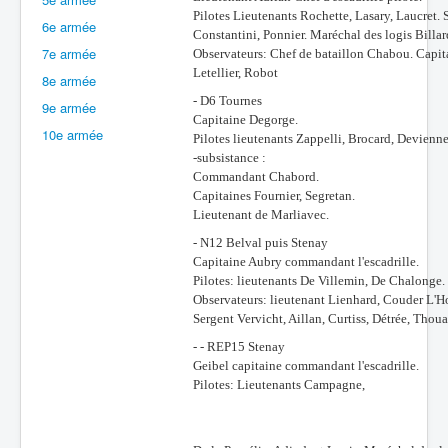
Pilotes Lieutenants Rochette, Lasary, Laucret
6e armée
Batailles
Constantini, Ponnier. Maréchal des logis Billar
7e armée
Observateurs: Chef de bataillon Chabou. Capita
Les As
Letellier, Robot
8e armée
Cahiers des As
- D6 Tournes
9e armée
Capitaine Degorge.
10e armée
Pilotes lieutenants Zappelli, Brocard, Devienne
-subsistance :
Commandant Chabord.
Capitaines Fournier, Segretan.
Lieutenant de Marliavec.
- N12 Belval puis Stenay
Capitaine Aubry commandant l'escadrille.
Pilotes: lieutenants De Villemin, De Chalonge.
Observateurs: lieutenant Lienhard, Couder L'H
Sergent Vervicht, Aillan, Curtiss, Détrée, Thou
- - REP15 Stenay
Geibel capitaine commandant l'escadrille.
Pilotes: Lieutenants Campagne,