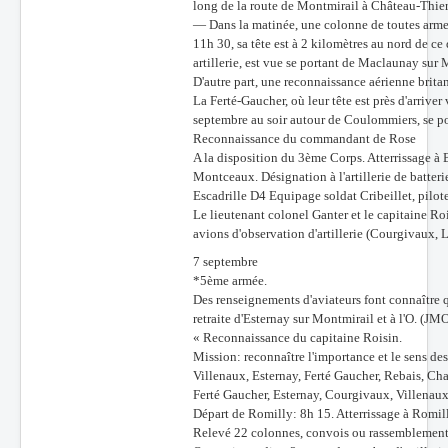
long de la route de Montmirail à Château-Thier
— Dans la matinée, une colonne de toutes armes
11h 30, sa tête est à 2 kilomètres au nord de ce
artillerie, est vue se portant de Maclaunay sur 
D'autre part, une reconnaissance aérienne brita
La Ferté-Gaucher, où leur tête est près d'arriver
septembre au soir autour de Coulommiers, se por
Reconnaissance du commandant de Rose
A la disposition du 3ème Corps. Atterrissage à
Montceaux. Désignation à l'artillerie de batte
Escadrille D4 Equipage soldat Cribeillet, pilote
Le lieutenant colonel Ganter et le capitaine Roi
avions d'observation d'artillerie (Courgivaux, L
7 septembre
*5ème armée.
Des renseignements d'aviateurs font connaître 
retraite d'Esternay sur Montmirail et à l'O. (JM
« Reconnaissance du capitaine Roisin.
Mission: reconnaître l'importance et le sens des
Villenaux, Esternay, Ferté Gaucher, Rebais, Cha
Ferté Gaucher, Esternay, Courgivaux, Villenaux
Départ de Romilly: 8h 15. Atterrissage à Romil
Relevé 22 colonnes, convois ou rassemblement (