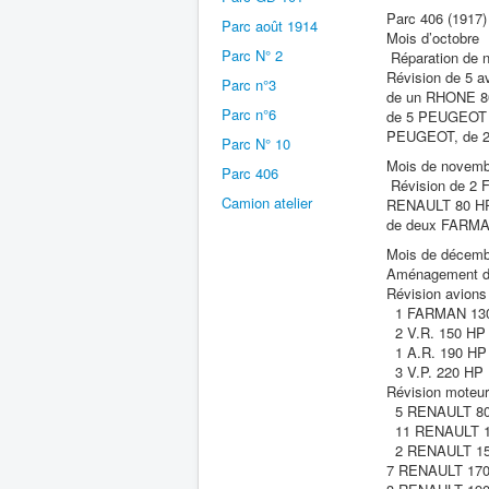
Parc 406 (1917)
Parc août 1914
Mois d’octobre
Parc N° 2
Réparation de n
Révision de 5 
Parc n°3
de un RHONE 80
Parc n°6
de 5 PEUGEOT 
PEUGEOT, de 2
Parc N° 10
Mois de novemb
Parc 406
Révision de 2 
Camion atelier
RENAULT 80 HP,
de deux FARMAN
Mois de décemb
Aménagement des
Révision avion
1 FARMAN 13
2 V.R. 150 HP
1 A.R. 190 HP
3 V.P. 220 HP
Révision moteu
5 RENAULT 8
11 RENAULT 1
2 RENAULT 15
7 RENAULT 17