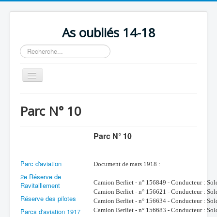
As oubliés 14-18
Rechercher
Basculer
la
navigation
Accueil
Parc N° 10
Chronologie
Escadrilles
Parc N° 10
Organisation
Parc d'aviation
Avions
Document de mars 1918 :
2e Réserve de
Personnels
Camion Berliet - n° 156849 - Conducteur : S
Ravitaillement
Camion Berliet - n° 156621 - Conducteur : 
Formation
Réserve des pilotes
Camion Berliet - n° 156634 - Conducteur : S
Camion Berliet - n° 156683 - Conducteur : S
Parcs d'aviation 1917
Doctrines