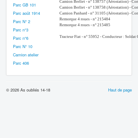
Camion Berliet - n° 138757 (Aérostation) - C
Parc GB 101
Camion Berliet - n° 138758 (Aérostation) - C
Batailles
Parc août 1914
Camion Panhard - n° 31105 (Aérostation) - C
Les As
Remorque 4 roues - n° 215484
Parc N° 2
Remorque 4 roues - n° 215485
Parc n°3
Cahiers des As
Tracteur Fiat - n° 55952 - Conducteur : Sol
Parc n°6
Parc N° 10
Camion atelier
Parc 406
© 2026 As oubliés 14-18
Haut de page