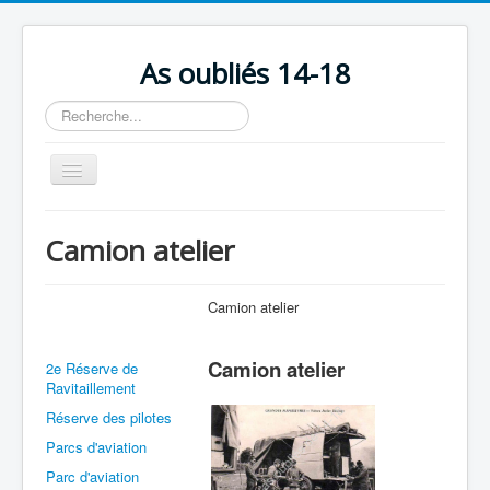
As oubliés 14-18
Rechercher
Basculer
la
navigation
Accueil
Camion atelier
Chronologie
Escadrilles
Camion atelier
Organisation
Camion atelier
2e Réserve de
Avions
Ravitaillement
Personnels
Réserve des pilotes
Parcs d'aviation
Formation
Parc d'aviation
Doctrines