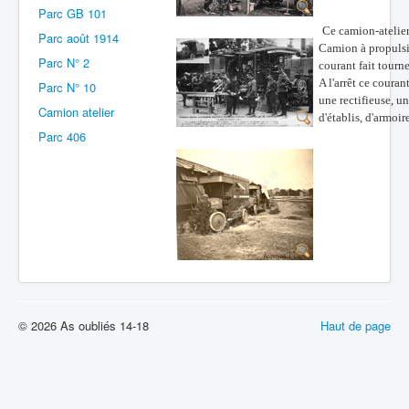
Parc GB 101
Batailles
Ce camion-atelier 
Parc août 1914
Camion à propulsio
Les As
Parc N° 2
courant fait tourn
A l'arrêt ce couran
Parc N° 10
Cahiers des As
une rectifieuse, u
Camion atelier
d'établis, d'armoir
Parc 406
© 2026 As oubliés 14-18
Haut de page