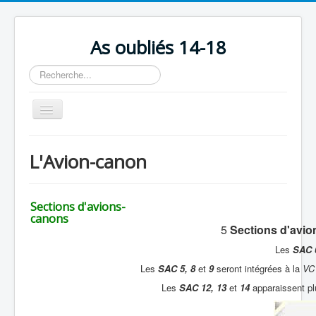
As oubliés 14-18
Rechercher
Basculer
la
navigation
Accueil
L'Avion-canon
Chronologie
Escadrilles
Sections d'avions-
Organisation
canons
5
Sections d'avi
Avions
Les
SAC 
Personnels
Les
SAC 5, 8
et
9
seront intégrées à la
VC
Les
SAC 12, 13
et
14
apparaissent pl
Formation
Doctrines