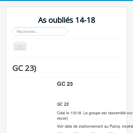
As oubliés 14-18
Rechercher
Basculer
la
navigation
Accueil
GC 23)
Chronologie
Escadrilles
GC 23
Organisation
Avions
GC 23
Personnels
Créé le 1/9/18. Le groupe est rassemblé sur l
revoir)
Formation
Voir date de stationnement au Parcq: incoh
Doctrines