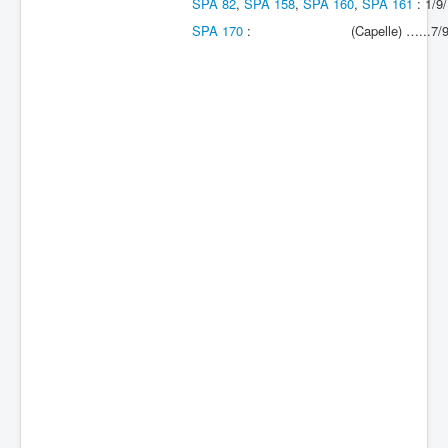
SPA 82
,
SPA 158
,
SPA 160
,
SPA 161
: 1
Batailles
SPA 170
: (Capelle) …...7/9/18 
Les As
Cahiers des As