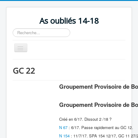
As oubliés 14-18
Rechercher
Basculer
la
navigation
Accueil
GC 22
Chronologie
Escadrilles
Groupement Provisoire de Bo
Organisation
Groupement Provisoire de Bo
Avions
Personnels
Créé en 6/17. Dissout 2 /18 ?
Formation
N 67
: 6/17. Passe rapidement au GC 12.
N 154
: 11/7/17. SPA 154 12/17, GC 11 27/2
Doctrines