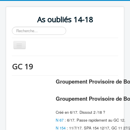
As oubliés 14-18
Rechercher
Basculer
la
navigation
Accueil
GC 19
Chronologie
Escadrilles
Groupement Provisoire de Bo
Organisation
Groupement Provisoire de Bo
Avions
Personnels
Créé en 6/17. Dissout 2 /18 ?
Formation
N 67
: 6/17. Passe rapidement au GC 12.
N 154
: 11/7/17. SPA 154 12/17, GC 11 27/2
Doctrines