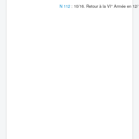
N 112
: 10/16. Retour à la VI° Armée en 12/
Batailles
Les As
Cahiers des As