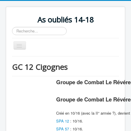
As oubliés 14-18
Rechercher
Basculer
la
navigation
Accueil
GC 12 Cigognes
Chronologie
Escadrilles
Groupe de Combat Le Révér
Organisation
Groupe de Combat Le Révér
Avions
Personnels
Créé en 10/16 (avec la II° armée ?), devien
Formation
SPA 12
: 10/16.
SPA 57
: 10/16.
Doctrines