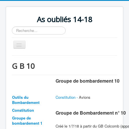
As oubliés 14-18
Rechercher
Basculer
la
navigation
Accueil
G B 10
Chronologie
Escadrilles
Groupe de bombardement 10
Organisation
Outils du
Constitution -
Avions
Avions
Bombardement
Personnels
Constitution
Groupe de Bombardement n° 10
Formation
Groupe de
bombardement 1
Créé le 1/7/18 à partir du GB Colcomb (appar
Doctrines