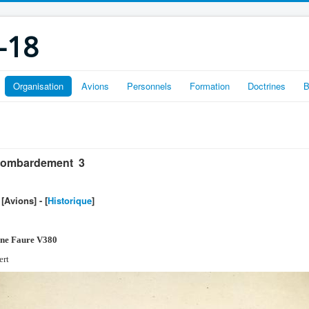
-18
Organisation
Avions
Personnels
Formation
Doctrines
B
bombardement 3
- [Avions] - [
Historique
]
aine Faure V380
ert