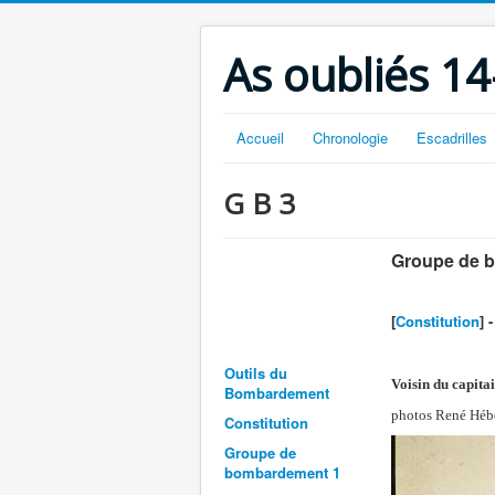
As oubliés 14
Accueil
Chronologie
Escadrilles
G B 3
Groupe de 
[
Constitution
] 
Outils du
Voisin du capit
Bombardement
photos René Héb
Constitution
Groupe de
bombardement 1