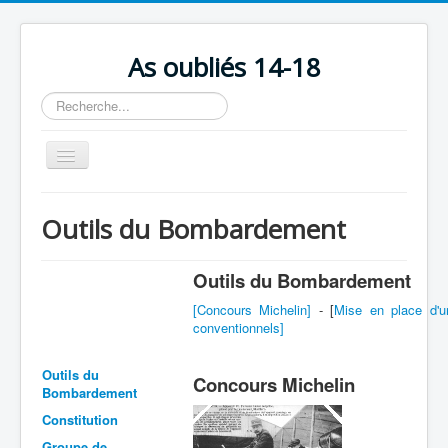
As oubliés 14-18
Rechercher
Basculer
la
navigation
Accueil
Outils du Bombardement
Chronologie
Escadrilles
Outils du Bombardement
Organisation
[Concours Michelin]
- [
Mise en place d'un
conventionnels]
Avions
Outils du
Personnels
Concours Michelin
Bombardement
Formation
Constitution
Doctrines
Groupe de