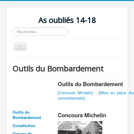
As oubliés 14-18
Rechercher
Basculer
la
navigation
Accueil
Outils du Bombardement
Chronologie
Escadrilles
Outils du Bombardement
Organisation
[Concours Michelin]
- [
Mise en place d'un
conventionnels]
Avions
Outils du
Personnels
Concours Michelin
Bombardement
Formation
Constitution
Doctrines
Groupe de