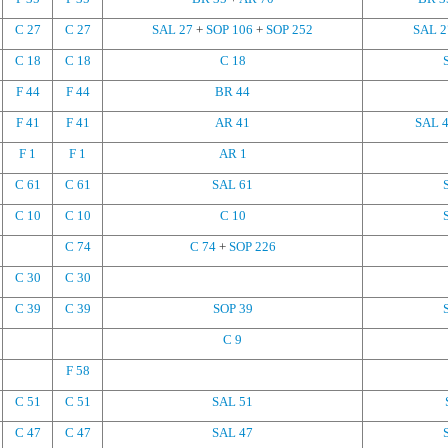
C 27
C 27
SAL 27
+
SOP 106
+
SOP 252
SAL 2
C 18
C 18
C 18
F 44
F 44
BR 44
F 41
F 41
AR 41
SAL 
F 1
F 1
AR 1
C 61
C 61
SAL 61
C 10
C 10
C 10
C 74
C 74
+
SOP 226
C 30
C 30
C 39
C 39
SOP 39
C 9
F 58
C 51
C 51
SAL 51
C 47
C 47
SAL 47