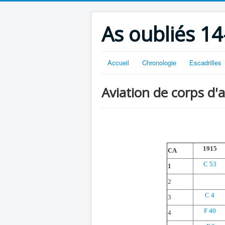
As oubliés 14
Accueil
Chronologie
Escadrilles
Aviation de corps d
1915
CA
C 53
1
2
C 4
3
F 40
4