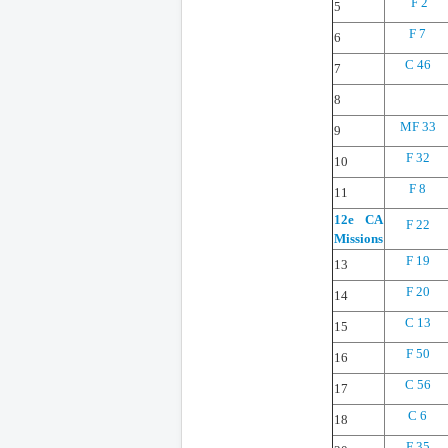
F 2
5
F 7
6
C 46
7
8
MF 33
9
F 32
10
F 8
11
12e CA
F 22
Missions
F 19
13
F 20
14
C 13
15
F 50
16
C 56
17
C 6
18
F 35