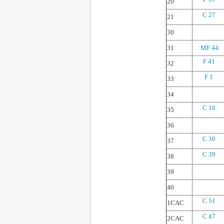
20
C 27
21
30
31
MF 44
F 41
32
F 1
33
34
C 10
35
36
C 30
37
C 39
38
39
40
C 51
1CAC
C 47
2CAC