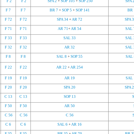
F 2
F 2
SPA 2
+
SOP 105
+
SOP 250
SPA 
F 7
F 7
BR 7
+
SOP 5
+
SOP 141
BR 
F 72
F 72
SPA 34
+
AR 72
SPA 
F 71
F 71
AR 71
+
AR 54
SAL 
F 33
F 33
SAL 33
SAL 
F 32
F 32
AR 32
SAL 
F 8
F 8
SAL 8
+
SOP 55
SAL 
F 22
F 22
AR 22
+
AR 254
F 19
F 19
AR 19
SAL 
F 20
F 20
SPA 20
SPA 
C 13
C 13
SOP 13
F 50
F 50
AR 50
C 56
C 56
C 56
C 6
C 6
SAL 6
+
AR 16
F 35
F 35
BR 35
+
AR 70
BR 3