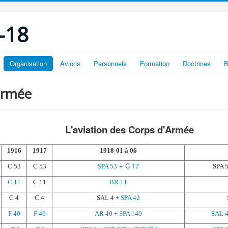
-18
Organisation
Avions
Personnels
Formation
Doctrines
B
'armée
L'aviation des Corps d'Armée
1916
1917
1918-01 à 06
+
C 17
C 53
C 53
SPA 53
SPA 5
C 11
C 11
BR 11
C 4
C 4
SAL 4 +
SPA 42
F 40
F 40
AR 40
+
SPA 140
SAL 