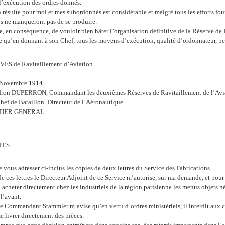
l’exécution des ordres donnés.
n résulte pour moi et mes subordonnés est considérable et malgré tous les efforts fou
ns ne manqueront pas de se produire.
 en conséquence, de vouloir bien hâter l’organisation définitive de la Réserve de P
ée qu’en donnant à son Chef, tous les moyens d’exécution, qualité d’ordonnateur, pe
ES de Ravitaillement d’Aviation
6 Novembre 1914
dron DUPERRON, Commandant les deuxièmes Réserves de Ravitaillement de l’Avi
hef de Bataillon. Directeur de l’Aéronautique
TIER GENERAL
TES
e vous adresser ci-inclus les copies de deux lettres du Service des Fabrications.
de ces lettres le Directeur Adjoint de ce Service m’autorise, sur ma demande, et pour f
à acheter directement chez les industriels de la région parisienne les menus objets 
 l’avant.
le Commandant Stammler m’avise qu’en vertu d’ordres ministériels, il interdit aux 
e livrer directement des pièces.