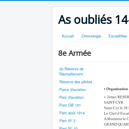
As oubliés 14
Accueil
Chronologie
Escadrilles
8e Armée
2e Réserve de
Ravitaillement
Réserve des pilotes
Parcs d'aviation
• Organisation
Parc d'aviation
« 2èmes RESERV
SAINT-CYR
Parc GB 101
Saint-Cyr le 2
Parc août 1914
Le Chef d’Esca
A Monsieur le C
Parc N° 2
GRAND QUAR
Parc N° 10