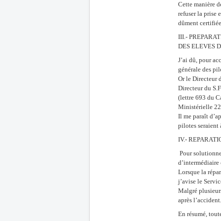
Cette manière d
refuser la prise
dûment certifiée
III.- PREPAR
DES ELEVES D
J’ai dû, pour ac
générale des pil
Or le Directeur 
Directeur du S.
(lettre 693 du C
Ministérielle 2
Il me paraît d’
pilotes seraient
IV.- REPARATI
Pour solutionner
d’intermédiaire 
Lorsque la répar
j’avise le Servic
Malgré plusieurs
après l’accident
En résumé, toute