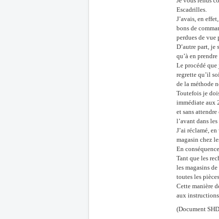
Je vous rends co
Escadrilles.
J’avais, en effe
bons de command
perdues de vue 
D’autre part, je
qu’à en prendre 
Le procédé que 
regrette qu’il s
de la méthode n
Toutefois je doi
immédiate aux 2
et sans attendre
l’avant dans les
J’ai réclamé, en
magasin chez les
En conséquence,
Tant que les rec
les magasins de 
toutes les pièce
Cette manière de
aux instruction
(Document SHD