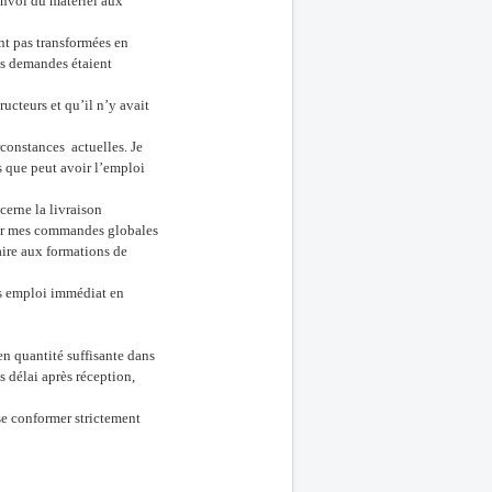
envoi du matériel aux
ent pas transformées en
es demandes étaient
ucteurs et qu’il n’y avait
constances actuelles. Je
s que peut avoir l’emploi
cerne la livraison
sur mes commandes globales
aire aux formations de
ans emploi immédiat en
en quantité suffisante dans
s délai après réception,
 se conformer strictement