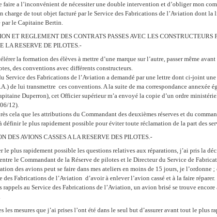
e faire a l’inconvénient de nécessiter une double intervention et d’obliger mon com
 en charge de tout objet facturé par le Service des Fabrications de l’Aviation dont la l
 par le Capitaine Bertin.
ATION ET REGLEMENT DES CONTRATS PASSES AVEC LES CONSTRUCTEURS 
E LA RESERVE DE PILOTES.-
célérer la formation des élèves à mettre d’une marque sur l’autre, passer même avant 
otes, des conventions avec différents constructeurs.
du Service des Fabrications de l’Aviation a demandé par une lettre dont ci-joint une
F.A.) de lui transmettre ces conventions. A la suite de ma correspondance annexée é
apitaine Duperron), cet Officier supérieur m’a envoyé la copie d’un ordre ministérie
206/12).
après cela que les attributions du Commandant des deuxièmes réserves et du command
 à définir le plus rapidement possible pour éviter toute réclamation de la part des serv
ON DES AVIONS CASSES A LA RESERVE DES PILOTES.-
 le plus rapidement possible les questions relatives aux réparations, j’ai pris la déc
entre le Commandant de la Réserve de pilotes et le Directeur du Service de Fabricat
ation des avions peut se faire dans mes ateliers en moins de 15 jours, je l’ordonne ; 
e des Fabrications de l’Aviation d’avoir à enlever l’avion cassé et à la faire réparer.
 rappels au Service des Fabrications de l’Aviation, un avion brisé se trouve encore
.
s les mesures que j’ai prises l’ont été dans le seul but d’assurer avant tout le plus r