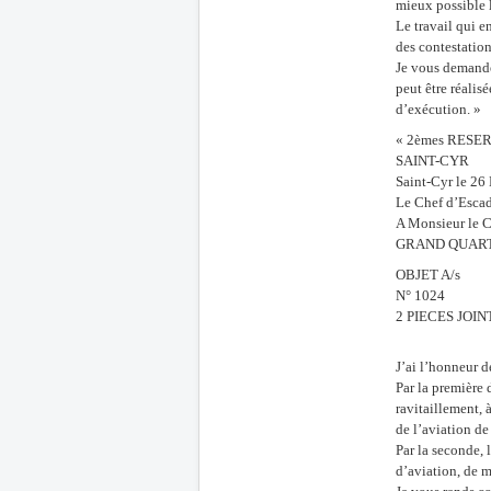
mieux possible 
Le travail qui e
des contestatio
Je vous demande,
peut être réalis
d’exécution. »
« 2èmes RESERV
SAINT-CYR
Saint-Cyr le 2
Le Chef d’Esca
A Monsieur le C
GRAND QUAR
OBJET A/s
N° 1024
2 PIECES JOIN
J’ai l’honneur d
Par la première 
ravitaillement, 
de l’aviation de
Par la seconde, 
d’aviation, de m