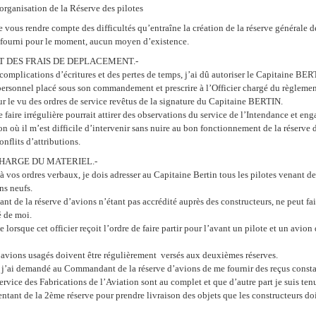
organisation de la Réserve des pilotes
e vous rendre compte des difficultés qu’entraîne la création de la réserve générale d
st fourni pour le moment, aucun moyen d’existence.
T DES FRAIS DE DEPLACEMENT.-
complications d’écritures et des pertes de temps, j’ai dû autoriser le Capitaine BERT
personnel placé sous son commandement et prescrire à l’Officier chargé du règlement
sur le vu des ordres de service revêtus de la signature du Capitaine BERTIN.
 faire irrégulière pourrait attirer des observations du service de l’Intendance et en
n où il m’est difficile d’intervenir sans nuire au bon fonctionnement de la réserve d
nflits d’attributions.
 CHARGE DU MATERIEL.-
os ordres verbaux, je dois adresser au Capitaine Bertin tous les pilotes venant de
ns neufs.
t de la réserve d’avions n’étant pas accrédité auprès des constructeurs, ne peut fa
é de moi.
e lorsque cet officier reçoit l’ordre de faire partir pour l’avant un pilote et un avi
s avions usagés doivent être régulièrement versés aux deuxièmes réserves.
e j’ai demandé au Commandant de la réserve d’avions de me fournir des reçus consta
Service des Fabrications de l’Aviation sont au complet et que d’autre part je suis t
ntant de la 2ème réserve pour prendre livraison des objets que les constructeurs doi