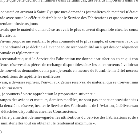
mpte que cette décision entraînera dans certains cas, des retards importants dans l’
t, constaté en arrivant à Saint-Cyr que mes demandes journalières de matériel n’étai
e avec toute la célérité désirable par le Service des Fabrications et que souvent c
pendant plusieurs jours.
 savais que le matériel demandé se trouvait le plus souvent disponible chez les constr
livraison.
j’avais proposé me semblait le plus commode et le plus simple, et convenait aux cir
oit abandonné et je décline à l’avance toute responsabilité au sujet des conséquence
ormale et réglementaire.
s reconnaître que si le Service des Fabrication me donnait satisfaction en ce qui con
èmes réserves des pièces de rechange disponibles chez les constructeurs à valoir 
 de nouvelles demandes de ma part, je serais en mesure de fournir le matériel nécess
 conditions de rapidité les meilleures.
 vain, à diverses reprises, l’envoi aux 2èmes réserves, de matériel qui se trouvait s
 fournisseurs.
 je soumets à votre approbation la proposition suivante :
hanges des avions et moteurs, derniers modèles, ne sont pas encore approvisionnés 
la deuxième réserve, inviter le Service des Fabrications de l’Aviation, à délivrer san
s détachées disponibles chez les Constructeurs.
 faire permettrait de sauvegarder les attributions du Service des Fabrications et de
s ministérielles tout en obtenant le rendement maximum ».
)