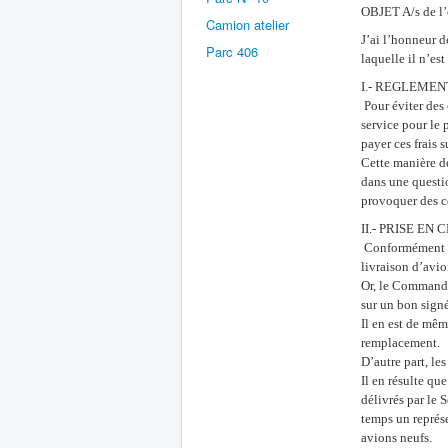
OBJET A/s de l’
Camion atelier
J’ai l’honneur d
Parc 406
laquelle il n’e
I.- REGLEMEN
Pour éviter des 
service pour le 
payer ces frais 
Cette manière de
dans une questio
provoquer des co
II.- PRISE EN
Conformément à v
livraison d’avio
Or, le Commandan
sur un bon sign
Il en est de mêm
remplacement.
D’autre part, le
Il en résulte qu
délivrés par le 
temps un représe
avions neufs.