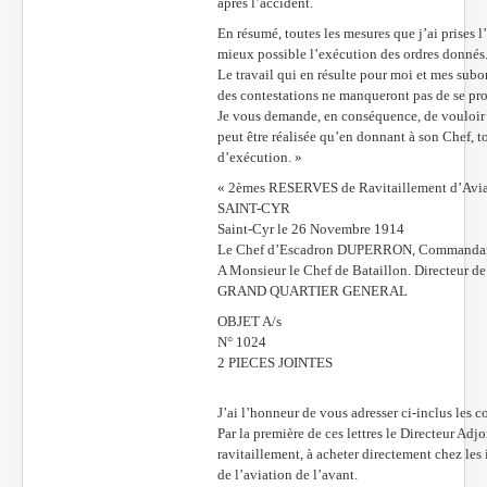
après l’accident.
En résumé, toutes les mesures que j’ai prises l
mieux possible l’exécution des ordres donnés
Le travail qui en résulte pour moi et mes subor
des contestations ne manqueront pas de se pro
Je vous demande, en conséquence, de vouloir bi
peut être réalisée qu’en donnant à son Chef, t
d’exécution. »
« 2èmes RESERVES de Ravitaillement d’Avia
SAINT-CYR
Saint-Cyr le 26 Novembre 1914
Le Chef d’Escadron DUPERRON, Commandant l
A Monsieur le Chef de Bataillon. Directeur d
GRAND QUARTIER GENERAL
OBJET A/s
N° 1024
2 PIECES JOINTES
J’ai l’honneur de vous adresser ci-inclus les c
Par la première de ces lettres le Directeur Adjo
ravitaillement, à acheter directement chez les
de l’aviation de l’avant.