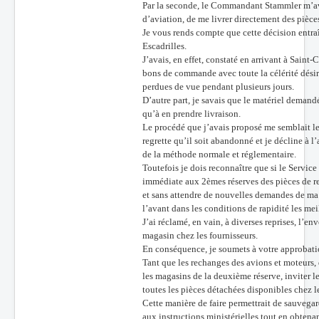
Par la seconde, le Commandant Stammler m’avis
d’aviation, de me livrer directement des pièce
Je vous rends compte que cette décision entraî
Escadrilles.
J’avais, en effet, constaté en arrivant à Sain
bons de commande avec toute la célérité désir
perdues de vue pendant plusieurs jours.
D’autre part, je savais que le matériel demandé
qu’à en prendre livraison.
Le procédé que j’avais proposé me semblait le
regrette qu’il soit abandonné et je décline à 
de la méthode normale et réglementaire.
Toutefois je dois reconnaître que si le Servic
immédiate aux 2èmes réserves des pièces de r
et sans attendre de nouvelles demandes de ma p
l’avant dans les conditions de rapidité les mei
J’ai réclamé, en vain, à diverses reprises, l’e
magasin chez les fournisseurs.
En conséquence, je soumets à votre approbatio
Tant que les rechanges des avions et moteurs,
les magasins de la deuxième réserve, inviter le
toutes les pièces détachées disponibles chez l
Cette manière de faire permettrait de sauvegar
aux instructions ministérielles tout en obte