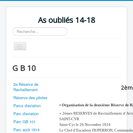
As oubliés 14-18
Rechercher
Basculer
la
navigation
Accueil
G B 10
Chronologie
Escadrilles
2e Réserve de
2è
Ravitaillement
Organisation
Réserve des pilotes
Avions
Parcs d'aviation
• Organisation de la deuxième Réserve de R
Personnels
Parc d'aviation
« 2èmes RESERVES de Ravitaillement d’Avia
SAINT-CYR
Formation
Parc GB 101
Saint-Cyr le 26 Novembre 1914
Parc août 1914
Le Chef d’Escadron DUPERRON, Commandant l
Doctrines