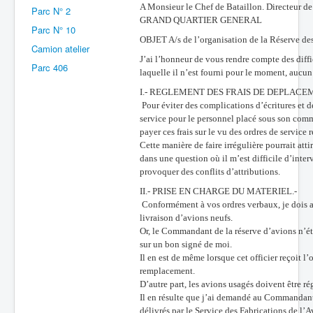
A Monsieur le Chef de Bataillon. Directeur d
Parc N° 2
Batailles
GRAND QUARTIER GENERAL
Parc N° 10
OBJET A/s de l’organisation de la Réserve des
Les As
Camion atelier
J’ai l’honneur de vous rendre compte des diffic
Parc 406
Cahiers des As
laquelle il n’est fourni pour le moment, aucu
I.- REGLEMENT DES FRAIS DE DEPLACEM
Pour éviter des complications d’écritures et d
service pour le personnel placé sous son comma
payer ces frais sur le vu des ordres de servic
Cette manière de faire irrégulière pourrait att
dans une question où il m’est difficile d’inter
provoquer des conflits d’attributions.
II.- PRISE EN CHARGE DU MATERIEL.-
Conformément à vos ordres verbaux, je dois ad
livraison d’avions neufs.
Or, le Commandant de la réserve d’avions n’éta
sur un bon signé de moi.
Il en est de même lorsque cet officier reçoit l
remplacement.
D’autre part, les avions usagés doivent être 
Il en résulte que j’ai demandé au Commandant 
délivrés par le Service des Fabrications de l’