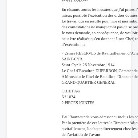
après l’accident.
En résumé, toutes les mesures que j’ai prises l
mieux possible l’exécution des ordres donnés
Le travail qui en résulte pour moi et mes subor
des contestations ne manqueront pas de se pro
Je vous demande, en conséquence, de vouloir bi
peut être réalisée qu’en donnant à son Chef, t
d’exécution. »
« 2èmes RESERVES de Ravitaillement d’Avia
SAINT-CYR
Saint-Cyr le 26 Novembre 1914
Le Chef d’Escadron DUPERRON, Commandant l
A Monsieur le Chef de Bataillon. Directeur d
GRAND QUARTIER GENERAL
OBJET A/s
N° 1024
2 PIECES JOINTES
J’ai l’honneur de vous adresser ci-inclus les c
Par la première de ces lettres le Directeur Adjo
ravitaillement, à acheter directement chez les
de l’aviation de l’avant.