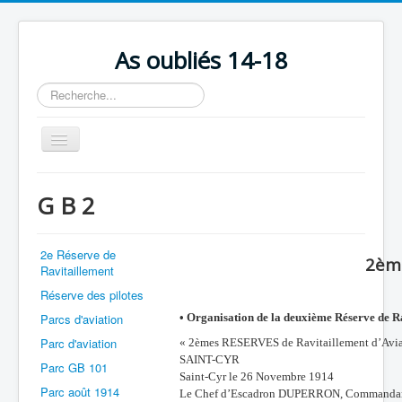
As oubliés 14-18
Rechercher
Basculer
la
navigation
Accueil
G B 2
Chronologie
Escadrilles
2e Réserve de
2è
Ravitaillement
Organisation
Réserve des pilotes
Avions
Parcs d'aviation
• Organisation de la deuxième Réserve de R
Personnels
Parc d'aviation
« 2èmes RESERVES de Ravitaillement d’Avia
SAINT-CYR
Formation
Parc GB 101
Saint-Cyr le 26 Novembre 1914
Parc août 1914
Le Chef d’Escadron DUPERRON, Commandant l
Doctrines