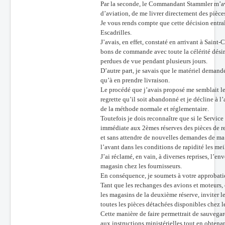
Par la seconde, le Commandant Stammler m’avis
d’aviation, de me livrer directement des pièce
Je vous rends compte que cette décision entraî
Escadrilles.
J’avais, en effet, constaté en arrivant à Sain
bons de commande avec toute la célérité désir
perdues de vue pendant plusieurs jours.
D’autre part, je savais que le matériel demandé
qu’à en prendre livraison.
Le procédé que j’avais proposé me semblait le
regrette qu’il soit abandonné et je décline à 
de la méthode normale et réglementaire.
Toutefois je dois reconnaître que si le Servic
immédiate aux 2èmes réserves des pièces de r
et sans attendre de nouvelles demandes de ma p
l’avant dans les conditions de rapidité les mei
J’ai réclamé, en vain, à diverses reprises, l’e
magasin chez les fournisseurs.
En conséquence, je soumets à votre approbatio
Tant que les rechanges des avions et moteurs,
les magasins de la deuxième réserve, inviter le
toutes les pièces détachées disponibles chez l
Cette manière de faire permettrait de sauvegar
aux instructions ministérielles tout en obte