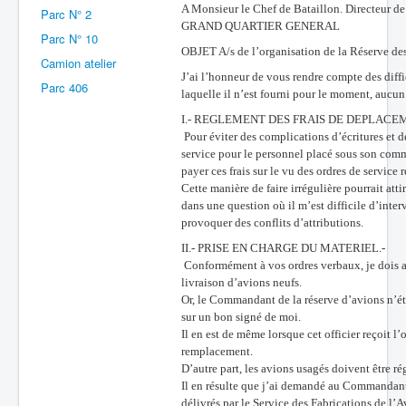
A Monsieur le Chef de Bataillon. Directeur d
Parc N° 2
Batailles
GRAND QUARTIER GENERAL
Parc N° 10
OBJET A/s de l’organisation de la Réserve des
Les As
Camion atelier
J’ai l’honneur de vous rendre compte des diffic
Parc 406
Cahiers des As
laquelle il n’est fourni pour le moment, aucu
I.- REGLEMENT DES FRAIS DE DEPLACEM
Pour éviter des complications d’écritures et d
service pour le personnel placé sous son comma
payer ces frais sur le vu des ordres de servic
Cette manière de faire irrégulière pourrait att
dans une question où il m’est difficile d’inter
provoquer des conflits d’attributions.
II.- PRISE EN CHARGE DU MATERIEL.-
Conformément à vos ordres verbaux, je dois ad
livraison d’avions neufs.
Or, le Commandant de la réserve d’avions n’éta
sur un bon signé de moi.
Il en est de même lorsque cet officier reçoit l
remplacement.
D’autre part, les avions usagés doivent être 
Il en résulte que j’ai demandé au Commandant 
délivrés par le Service des Fabrications de l’