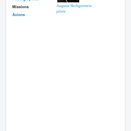
Auguste Heiligenstein
Missions
Batailles
pilote
Avions
Les As
Cahiers des As