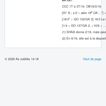
CCC 1T à 3T/19. OB19/3/19.
e
[III° A.;
x/2 > aéro 16
CA/…
*] 
1
[
16/3
> GO 133/GA 3] 16/3 Le 
[1/4 > GO 137/GA 2; <10/6 > …
(1) SHAA donne 2/19, mais peut
(2) En 6/19, elle est à la dispo
© 2026 As oubliés 14-18
Haut de page