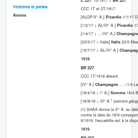
C 227
. 10/1917 >
BR 227
.
Victoires et pertes
CCC 1T et 2T/1917.
Batailles
Avions
[ALGP/X° A.]
Picardie
1/1/17 D
Les As
[1/2/17 > AL/III° A.]
Picardie
1/
Cahiers des As
[1/4/17 > …/IV° A.]
Champagn
[23/5/17 > Italie]
Italie
23/5 Mes
[15/7/17 > AL/IV° A.]
Champag
1918
BR 227
.
CCC 1T/1918 absent.
[IV° A.]
Champagne
… <1/4 La 
[16/4/18 > I° A.]
Somme
16/4 B
1
[
16/9/18 > III° A.
(
service géog
(1) SHAA donne la X° A. au débu
contre la date du 16/9 correspon
6/1919, l'escadrille est à la di
1919
BR 227
.