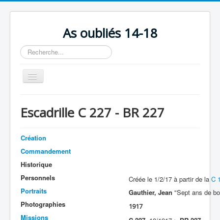
As oubliés 14-18
Rechercher
Basculer
la
navigation
Accueil
Escadrille C 227 - BR 227
Chronologie
Escadrilles
Création
Organisation
Commandement
Historique
Avions
Personnels
Créée le 1/2/17 à partir de la
C 
Personnels
Portraits
Gauthier, Jean
"Sept ans de bon
Formation
Photographies
1917
Missions
Doctrines