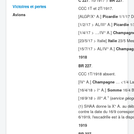
C 227
. 10/1917 >
BR 227
.
Victoires et pertes
CCC 1T et 2T/1917.
Batailles
Avions
[ALGP/X° A.]
Picardie
1/1/17 D
Les As
[1/2/17 > AL/III° A.]
Picardie
1/
Cahiers des As
[1/4/17 > …/IV° A.]
Champagn
[23/5/17 > Italie]
Italie
23/5 Mes
[15/7/17 > AL/IV° A.]
Champag
1918
BR 227
.
CCC 1T/1918 absent.
[IV° A.]
Champagne
… <1/4 La 
[16/4/18 > I° A.]
Somme
16/4 B
1
[
16/9/18 > III° A.
(
service géog
(1) SHAA donne la X° A. au débu
contre la date du 16/9 correspon
6/1919, l'escadrille est à la di
1919
BR 227
.